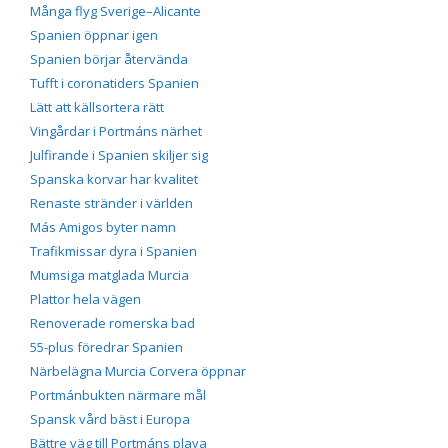
Många flyg Sverige–Alicante
Spanien öppnar igen
Spanien börjar återvända
Tufft i coronatiders Spanien
Lätt att källsortera rätt
Vingårdar i Portmáns närhet
Julfirande i Spanien skiljer sig
Spanska korvar har kvalitet
Renaste stränder i världen
Más Amigos byter namn
Trafikmissar dyra i Spanien
Mumsiga matglada Murcia
Plattor hela vägen
Renoverade romerska bad
55-plus föredrar Spanien
Närbelägna Murcia Corvera öppnar
Portmánbukten närmare mål
Spansk vård bäst i Europa
Bättre väg till Portmáns playa