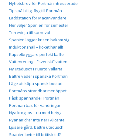
Nyhetsbrev för Portmánintresserade
Tips på billigt flyg till Portmán
Laddstation för Macanvändare
Fler väljer Spanien för semester
Torrevieja till karneval
Spanien lägger krisen bakom sig
Induktionshäll – köket har allt
Kapselbryggare perfekt kaffe
Vattenrening – ”svenskt” vatten
Ny utedusch i Puerto Vallarta
Bättre väder i spanska Portmán
Läge att köpa spansk bostad
Portmáns strandbar mer öppet
Påsk spännande i Portmán
Portman bas för vandringar
Nya krogtips – nu med betyg
Ryanair drar inte ner i Alicante
Ljusare gård, bättre utedusch
Spanien byter till brittisk tid?