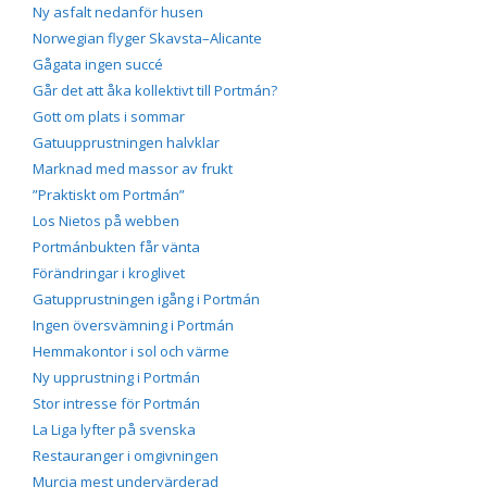
Ny asfalt nedanför husen
Norwegian flyger Skavsta–Alicante
Gågata ingen succé
Går det att åka kollektivt till Portmán?
Gott om plats i sommar
Gatuupprustningen halvklar
Marknad med massor av frukt
”Praktiskt om Portmán”
Los Nietos på webben
Portmánbukten får vänta
Förändringar i kroglivet
Gatupprustningen igång i Portmán
Ingen översvämning i Portmán
Hemmakontor i sol och värme
Ny upprustning i Portmán
Stor intresse för Portmán
La Liga lyfter på svenska
Restauranger i omgivningen
Murcia mest undervärderad