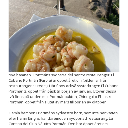
Upplevelse
För att vår
hemsida ska
prestera så
bra som
möjligt
under ditt
besök. Om
du nekar de
här kakorna
kommer viss
funktionalitet
Nya hamnen i Portmáns sydöstra del har tre restauranger: El
att försvinna
Cubano Portmán (Farola) är öppet året om (bilden är från
från
restaurangens utedel). Här finns också systerkrogen El Cubano
hemsidan.
Portmán 2, öppet från påsk till början av januari. Utöver dessa
två finns på udden mot Portmánbukten, Chiringuito El Lastre
Portman, öppet från slutet av mars till början av oktober.
Marknadsföring
Gamla hamnen i Portmáns sydvästra hörn, som inte har vatten
Genom att dela
eller hamn längre, har däremot en nyöppnad restaurang: La
med dig av dina
intressen och ditt
Cantina del Club Náutico Portmán. Den har öppet året om