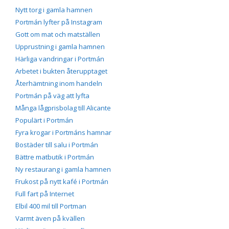
Nytt torg i gamla hamnen
Portmán lyfter på Instagram
Gott om mat och matställen
Upprustning i gamla hamnen
Härliga vandringar i Portmán
Arbetet i bukten återupptaget
Återhämtning inom handeln
Portmán på väg att lyfta
Många lågprisbolag till Alicante
Populärt i Portmán
Fyra krogar i Portmáns hamnar
Bostäder till salu i Portmán
Bättre matbutik i Portmán
Ny restaurang i gamla hamnen
Frukost på nytt kafé i Portmán
Full fart på Internet
Elbil 400 mil till Portman
Varmt även på kvällen