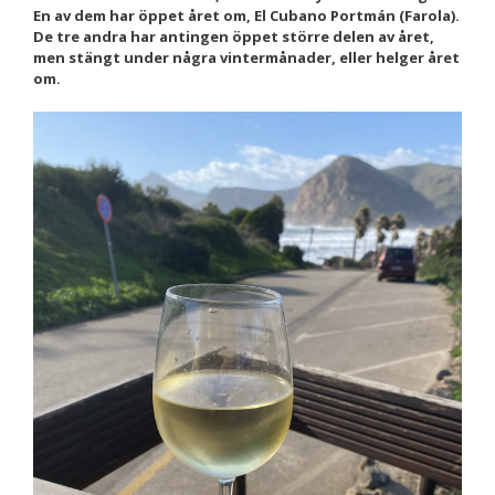
En av dem har öppet året om, El Cubano Portmán (Farola).
Nödvändiga
De tre andra har antingen öppet större delen av året,
Dessa kakor
men stängt under några vintermånader, eller helger året
går inte att
om.
välja bort. De
behövs för att
hemsidan
över huvud
taget ska
fungera.
Statistik
För att vi ska
kunna
förbättra
hemsidans
funktionalitet
och
uppbyggnad,
baserat på
hur
hemsidan
används.