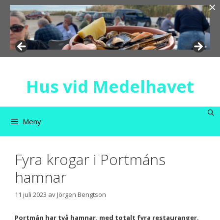
×
Hoppa
till
innehåll
Hus vid Medelhavet
Meny
Fyra krogar i Portmáns
hamnar
11 juli 2023
av
Jörgen Bengtson
Portmán har två hamnar, med totalt fyra restauranger.