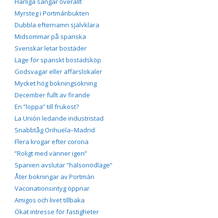
Härliga sängar överallt
Myrsteg i Portmánbukten
Dubbla efternamn självklara
Midsommar på spanska
Svenskar letar bostäder
Läge för spanskt bostadsköp
Godsvagar eller affärslokaler
Mycket hög bokningsökning
December fullt av firande
En ”loppa” till frukost?
La Unión ledande industristad
Snabbtåg Orihuela–Madrid
Flera krogar efter corona
”Roligt med vänner igen”
Spanien avslutar ”hälsonödläge”
Åter bokningar av Portmán
Vaccinationsintyg öppnar
Amigos och livet tillbaka
Ökat intresse för fastigheter