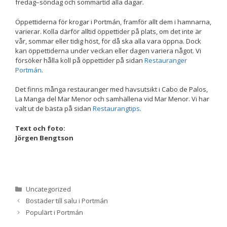
beteende när du
fredag–söndag och sommartid alla dagar.
surfar ökar du
chansen att få se
Öppettiderna för krogar i Portmán, framför allt dem i hamnarna,
personligt
varierar. Kolla därför alltid öppettider på plats, om det inte är
anpassat innehåll
vår, sommar eller tidig höst, för då ska alla vara öppna. Dock
och erbjudanden.
kan öppettiderna under veckan eller dagen variera något. Vi
försöker hålla koll på öppettider på sidan
Restauranger
Portmán
.
Det finns många restauranger med havsutsikt i Cabo de Palos,
La Manga del Mar Menor och samhällena vid Mar Menor. Vi har
valt ut de bästa på sidan
Restaurangtips
.
Text och foto:
Jörgen Bengtson
Kategorier
Uncategorized
Bostäder till salu i Portmán
Populärt i Portmán