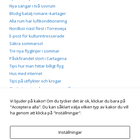
Nya sängar i två sovrum
Blodig batalj romare–kartager
Alla rum har luftkonditionering
Nordbor näst flest i Torrevieja
E-post för kulturintresserade
Säkra sommarsol
Tre nya flyglinjer i sommar
Påskfirandet stort i Cartagena
Tips hur man hittar billigt flyg
Hus med internet
Tips på utflykter och krogar
Gratis tennis och massor av golf
Vi bjuder på kakor! Om du tycker det är ok, klickar du bara på
"Acceptera alla". Du kan såklart välja vilken typ av kakor du vill
Portmán vid Medelhavet
Genuin spansk by på Costa
ha genom att klicka på "Inställningar".
Cálida, söder om Costa Blanca nära Solkusten |
mobil/sms
+46 (0)70-660 55 60 |
e-post
info /snabel-a/ infopress.se |
Instagram
instagram.com/jorgen_bengtson | Agneta och
Inställningar
Jörgen Bengtson