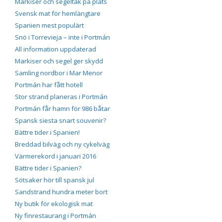
Markiser och segeltak på plats
Svensk mat för hemlängtare
Spanien mest populärt
Snö i Torrevieja – inte i Portmán
All information uppdaterad
Markiser och segel ger skydd
Samling nordbor i Mar Menor
Portmán har fått hotell
Stor strand planeras i Portmán
Portmán får hamn för 986 båtar
Spansk siesta snart souvenir?
Bättre tider i Spanien!
Breddad bilväg och ny cykelväg
Värmerekord i januari 2016
Bättre tider i Spanien?
Sötsaker hör till spansk jul
Sandstrand hundra meter bort
Ny butik för ekologisk mat
Ny finrestaurang i Portmán