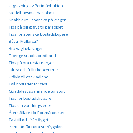
Utgrävning av Portmánbukten
Medelhavsmat hälsokost
Snabbkurs i spanska på krogen
Tips på billigt flyg till paradiset
Tips för spanska bostadsköpare
Båt till Mallorca?
Bra väg hela vägen
Fiber ge snabbt bredband
Tips på bra restauranger
Julrea och fullt i köpcentrum
Utflykt till chokladland
Två bostäder för fest
Guadalest spännande turistort
Tips för bostadsköpare
Tips om vandringsleder
Återställare för Portmánbukten
Taxi till och från flyget
Portmán får nära storflygplats