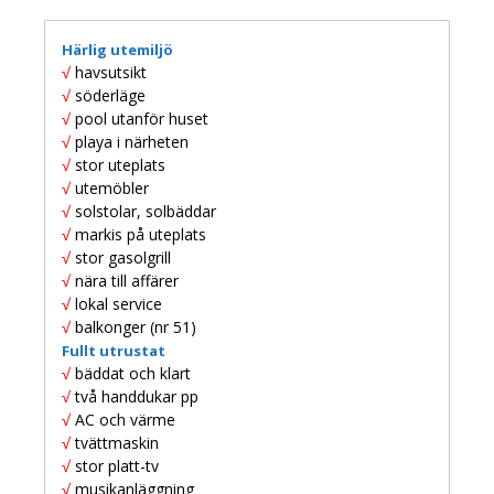
Härlig utemiljö
Upplevelse
√
havsutsikt
För att vår
√
söderläge
hemsida ska
√
pool utanför huset
prestera så
√
playa i närheten
bra som
√
stor uteplats
möjligt
under ditt
√
utemöbler
besök. Om
√
solstolar, solbäddar
du nekar de
√
markis på uteplats
här kakorna
√
stor gasolgrill
kommer viss
√
nära till affärer
funktionalitet
√
lokal service
att försvinna
från
√
balkonger (nr 51)
hemsidan.
Fullt utrustat
√
bäddat och klart
√
två handdukar pp
Marknadsföring
√
AC och värme
Genom att dela
√
tvättmaskin
med dig av dina
√
stor platt-tv
intressen och ditt
√
musikanläggning