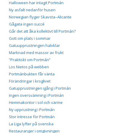
Halloween har intagit Portmán
Ny asfalt nedanför husen
Norwegian flyger Skavsta–Alicante
Gågata ingen succé
Går det att åka kollektivt till Portmán?
Gott om plats i sommar
Gatuupprustningen halvklar
Marknad med massor av frukt
”Praktiskt om Portmán”
Los Nietos på webben
Portmánbukten får vänta
Förändringar i kroglivet
Gatupprustningen igång i Portmán
Ingen översvämning i Portmán
Hemmakontor i sol och värme
Ny upprustning i Portmán
Stor intresse för Portmán
La Liga lyfter på svenska
Restauranger i omgivningen