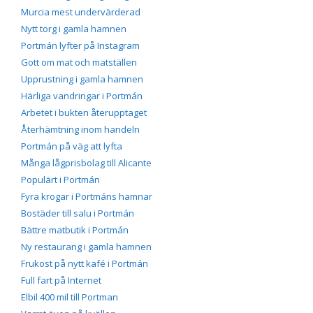
Murcia mest undervärderad
Nytt torg i gamla hamnen
Portmán lyfter på Instagram
Gott om mat och matställen
Upprustning i gamla hamnen
Härliga vandringar i Portmán
Arbetet i bukten återupptaget
Återhämtning inom handeln
Portmán på väg att lyfta
Många lågprisbolag till Alicante
Populärt i Portmán
Fyra krogar i Portmáns hamnar
Bostäder till salu i Portmán
Bättre matbutik i Portmán
Ny restaurang i gamla hamnen
Frukost på nytt kafé i Portmán
Full fart på Internet
Elbil 400 mil till Portman