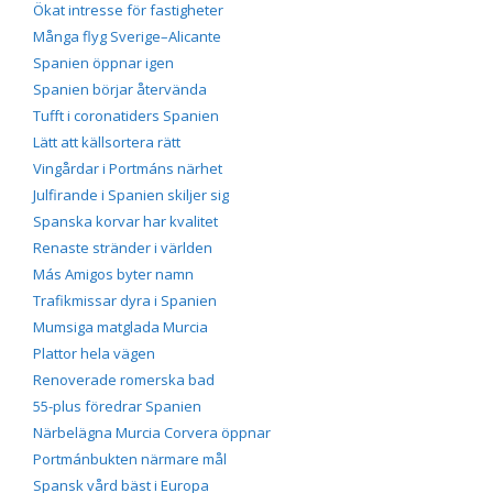
Ökat intresse för fastigheter
Många flyg Sverige–Alicante
Spanien öppnar igen
Spanien börjar återvända
Tufft i coronatiders Spanien
Lätt att källsortera rätt
Vingårdar i Portmáns närhet
Julfirande i Spanien skiljer sig
Spanska korvar har kvalitet
Renaste stränder i världen
Más Amigos byter namn
Trafikmissar dyra i Spanien
Mumsiga matglada Murcia
Plattor hela vägen
Renoverade romerska bad
55-plus föredrar Spanien
Närbelägna Murcia Corvera öppnar
Portmánbukten närmare mål
Spansk vård bäst i Europa