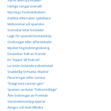
Varmt även på kvällen
Härliga sängar överallt
Myrsteg i Portmánbukten
Dubbla efternamn självklara
Midsommar på spanska
Svenskar letar bostäder
Läge för spanskt bostadsköp
Godsvagar eller affärslokaler
Mycket hög bokningsökning
December fullt av firande
En ”loppa” till frukost?
La Unión ledande industristad
Snabbtåg Orihuela–Madrid
Flera krogar efter corona
”Roligt med vänner igen”
Spanien avslutar ”hälsonödläge”
Åter bokningar av Portmán
Vaccinationsintyg öppnar
Amigos och livet tillbaka