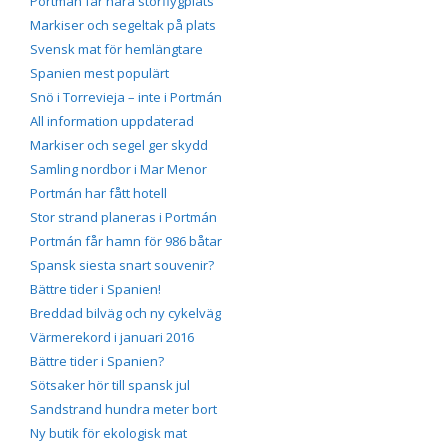
Portmán får nära storflygplats
Markiser och segeltak på plats
Svensk mat för hemlängtare
Spanien mest populärt
Snö i Torrevieja – inte i Portmán
All information uppdaterad
Markiser och segel ger skydd
Samling nordbor i Mar Menor
Portmán har fått hotell
Stor strand planeras i Portmán
Portmán får hamn för 986 båtar
Spansk siesta snart souvenir?
Bättre tider i Spanien!
Breddad bilväg och ny cykelväg
Värmerekord i januari 2016
Bättre tider i Spanien?
Sötsaker hör till spansk jul
Sandstrand hundra meter bort
Ny butik för ekologisk mat