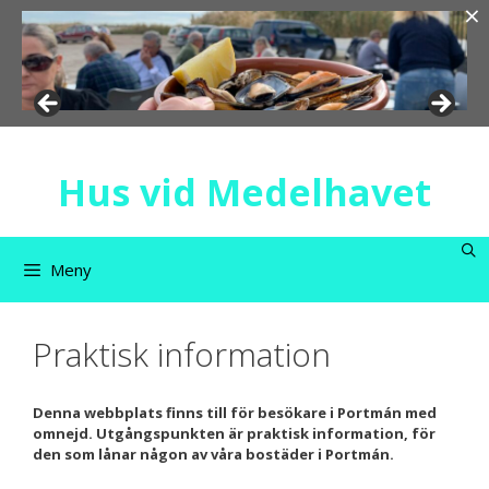
×
Hoppa
till
innehåll
Hus vid Medelhavet
Meny
Praktisk information
Denna webbplats finns till för besökare i Portmán med
omnejd. Utgångspunkten är praktisk information, för
den som lånar någon av våra bostäder i Portmán.