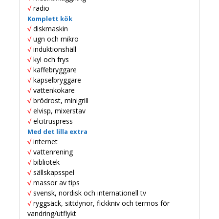
beteende när du
√
radio
surfar ökar du
Komplett kök
chansen att få se
personligt
√
diskmaskin
anpassat innehåll
√
ugn och mikro
och erbjudanden.
√
induktionshäll
√
kyl och frys
√
kaffebryggare
√
kapselbryggare
√
vattenkokare
√
brödrost, minigrill
√
elvisp, mixerstav
√
elcitruspress
Med det lilla extra
√
internet
√
vattenrening
√
bibliotek
√
sällskapsspel
√
massor av tips
√
svensk, nordisk och internationell tv
√
ryggsäck, sittdynor, fickkniv och termos för
vandring/utflykt