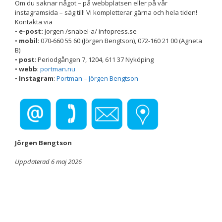
Om du saknar något – på webbplatsen eller på vår
instagramsida – säg till! Vi kompletterar gärna och hela tiden!
Nödvändiga
Kontakta via
Dessa kakor
•
e-post:
jorgen /snabel-a/ infopress.se
går inte att
•
mobil
: 070-660 55 60 (Jörgen Bengtson), 072-160 21 00 (Agneta
välja bort. De
B)
behövs för att
•
post
: Periodgången 7, 1204, 611 37 Nyköping
hemsidan
•
webb
:
portman.nu
över huvud
taget ska
•
Instagram
:
Portman – Jörgen Bengtson
fungera.
Statistik
För att vi ska
kunna
Jörgen Bengtson
förbättra
hemsidans
Uppdaterad 6 maj 2026
funktionalitet
och
uppbyggnad,
baserat på
hur
hemsidan
används.