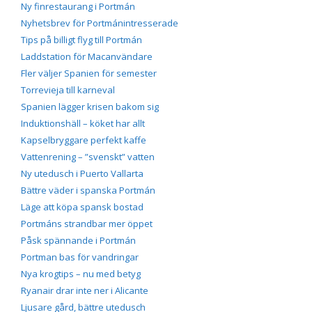
Ny finrestaurang i Portmán
Nyhetsbrev för Portmánintresserade
Tips på billigt flyg till Portmán
Laddstation för Macanvändare
Fler väljer Spanien för semester
Torrevieja till karneval
Spanien lägger krisen bakom sig
Induktionshäll – köket har allt
Kapselbryggare perfekt kaffe
Vattenrening – ”svenskt” vatten
Ny utedusch i Puerto Vallarta
Bättre väder i spanska Portmán
Läge att köpa spansk bostad
Portmáns strandbar mer öppet
Påsk spännande i Portmán
Portman bas för vandringar
Nya krogtips – nu med betyg
Ryanair drar inte ner i Alicante
Ljusare gård, bättre utedusch