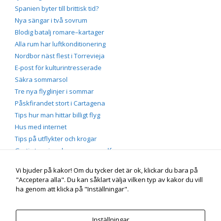
Spanien byter till brittisk tid?
Nya sängar i två sovrum
Blodig batalj romare–kartager
Alla rum har luftkonditionering
Nordbor näst flest i Torrevieja
E-post för kulturintresserade
Säkra sommarsol
Tre nya flyglinjer i sommar
Påskfirandet stort i Cartagena
Tips hur man hittar billigt flyg
Hus med internet
Tips på utflykter och krogar
Gratis tennis och massor av golf
Vi bjuder på kakor! Om du tycker det är ok, klickar du bara på
"Acceptera alla". Du kan såklart välja vilken typ av kakor du vill
Portmán vid Medelhavet
Genuin spansk by på Costa
ha genom att klicka på "Inställningar".
Cálida, söder om Costa Blanca nära Solkusten |
mobil/sms
+46 (0)70-660 55 60 |
e-post
info /snabel-a/ infopress.se |
Instagram
instagram.com/jorgen_bengtson | Agneta och
Inställningar