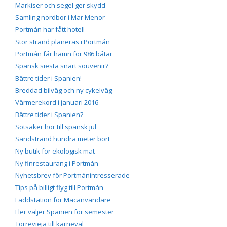
Markiser och segel ger skydd
Samling nordbor i Mar Menor
Portmán har fått hotell
Stor strand planeras i Portmán
Portmán får hamn för 986 båtar
Spansk siesta snart souvenir?
Bättre tider i Spanien!
Breddad bilväg och ny cykelväg
Värmerekord i januari 2016
Bättre tider i Spanien?
Sötsaker hör till spansk jul
Sandstrand hundra meter bort
Ny butik för ekologisk mat
Ny finrestaurang i Portmán
Nyhetsbrev för Portmánintresserade
Tips på billigt flyg till Portmán
Laddstation för Macanvändare
Fler väljer Spanien för semester
Torrevieja till karneval