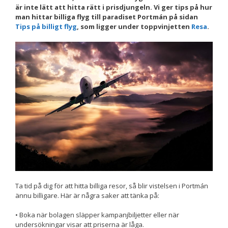
är inte lätt att hitta rätt i prisdjungeln. Vi ger tips på hur
Nödvändiga
man hittar billiga flyg till paradiset Portmán på sidan
Dessa kakor
Tips på billigt flyg
, som ligger under toppvinjetten
Resa
.
går inte att
välja bort. De
behövs för att
hemsidan
över huvud
taget ska
fungera.
Statistik
För att vi ska
kunna
förbättra
hemsidans
funktionalitet
och
Ta tid på dig för att hitta billiga resor, så blir vistelsen i Portmán
uppbyggnad,
ännu billigare. Här är några saker att tänka på:
baserat på
hur
• Boka när bolagen släpper kampanjbiljetter eller när
hemsidan
används.
undersökningar visar att priserna är låga.