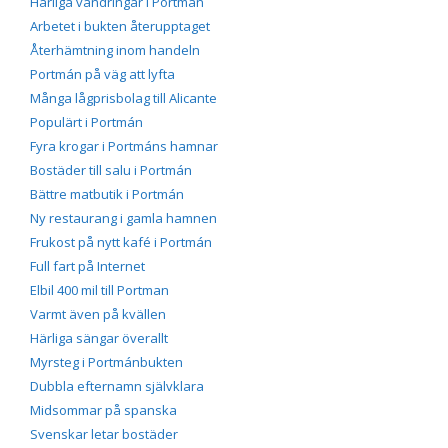
Härliga vandringar i Portmán
Arbetet i bukten återupptaget
Återhämtning inom handeln
Portmán på väg att lyfta
Många lågprisbolag till Alicante
Populärt i Portmán
Fyra krogar i Portmáns hamnar
Bostäder till salu i Portmán
Bättre matbutik i Portmán
Ny restaurang i gamla hamnen
Frukost på nytt kafé i Portmán
Full fart på Internet
Elbil 400 mil till Portman
Varmt även på kvällen
Härliga sängar överallt
Myrsteg i Portmánbukten
Dubbla efternamn självklara
Midsommar på spanska
Svenskar letar bostäder