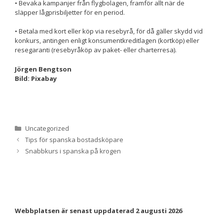
beteende när du
• Bevaka kampanjer från flygbolagen, framför allt när de
surfar ökar du
släpper lågprisbiljetter för en period.
chansen att få se
personligt
• Betala med kort eller köp via resebyrå, för då gäller skydd vid
anpassat innehåll
konkurs, antingen enligt konsumentkreditlagen (kortköp) eller
och erbjudanden.
resegaranti (resebyråköp av paket- eller charterresa).
Jörgen Bengtson
Bild: Pixabay
Kategorier
Uncategorized
Tips för spanska bostadsköpare
Snabbkurs i spanska på krogen
Webbplatsen är senast uppdaterad 2 augusti 2026