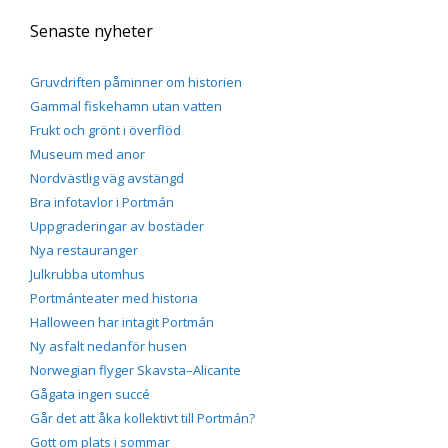
Senaste nyheter
Gruvdriften påminner om historien
Gammal fiskehamn utan vatten
Frukt och grönt i överflöd
Museum med anor
Nordvästlig väg avstängd
Bra infotavlor i Portmán
Uppgraderingar av bostäder
Nya restauranger
Julkrubba utomhus
Portmánteater med historia
Halloween har intagit Portmán
Ny asfalt nedanför husen
Norwegian flyger Skavsta–Alicante
Gågata ingen succé
Går det att åka kollektivt till Portmán?
Gott om plats i sommar