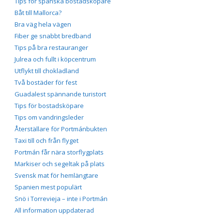
Tips för spanska bostadsköpare
Båt till Mallorca?
Bra väg hela vägen
Fiber ge snabbt bredband
Tips på bra restauranger
Julrea och fullt i köpcentrum
Utflykt till chokladland
Två bostäder för fest
Guadalest spännande turistort
Tips för bostadsköpare
Tips om vandringsleder
Återställare för Portmánbukten
Taxi till och från flyget
Portmán får nära storflygplats
Markiser och segeltak på plats
Svensk mat för hemlängtare
Spanien mest populärt
Snö i Torrevieja – inte i Portmán
All information uppdaterad