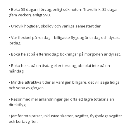
• Boka 53 dagar i förväg, enligt sökmotorn Travellink, 35 dagar
(fem veckor), enligt SvD.
Upplevelse
För att vår
• Undvik högtider, skollov och vanliga semestertider
hemsida ska
prestera så
• Var flexibel på resdag – billigaste flygdag är tisdag och dyrast
bra som
lördag.
möjligt
under ditt
• Boka helst på eftermiddag; bokningar på morgonen är dyrast.
besök. Om
du nekar de
här kakorna
• Boka helst på en tisdag eller torsdag, absolut inte på en
kommer viss
måndag.
funktionalitet
att försvinna
• Mindre attraktiva tider är vanligen billigare, det vill säga tidiga
från
och sena avgångar.
hemsidan.
• Resor med mellanlandningar ger ofta ett lägre totalpris än
direktflyg.
Marknadsföring
• Jämför totalpriset, inklusive skatter, avgifter, flygbolagsavgifter
Genom att dela
med dig av dina
och kortavgifter.
intressen och ditt