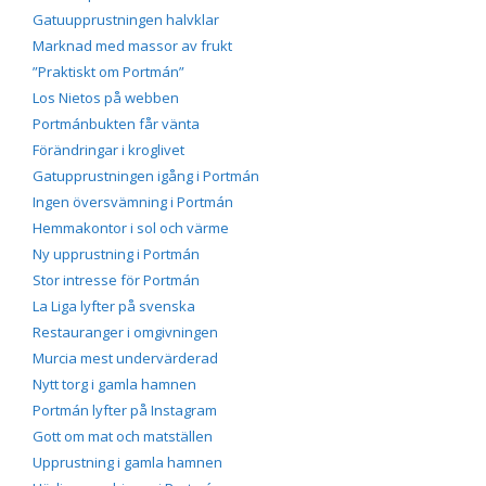
Gatuupprustningen halvklar
Marknad med massor av frukt
”Praktiskt om Portmán”
Los Nietos på webben
Portmánbukten får vänta
Förändringar i kroglivet
Gatupprustningen igång i Portmán
Ingen översvämning i Portmán
Hemmakontor i sol och värme
Ny upprustning i Portmán
Stor intresse för Portmán
La Liga lyfter på svenska
Restauranger i omgivningen
Murcia mest undervärderad
Nytt torg i gamla hamnen
Portmán lyfter på Instagram
Gott om mat och matställen
Upprustning i gamla hamnen