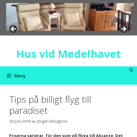
×
Hoppa
till
innehåll
Hus vid Medelhavet
Meny
Tips på billigt flyg till
paradiset
26 juni 2018
av
Jörgen Bengtson
Priserna varierar, för den som vill flyga till Alicante. Det