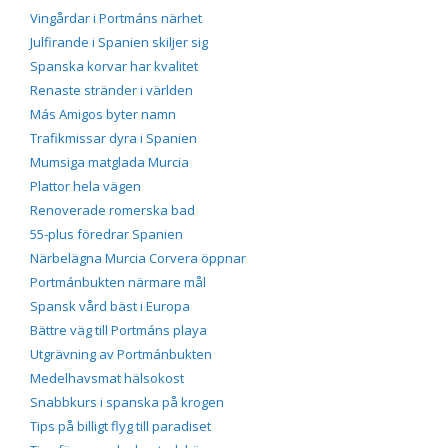
Vingårdar i Portmáns närhet
Julfirande i Spanien skiljer sig
Spanska korvar har kvalitet
Renaste stränder i världen
Más Amigos byter namn
Trafikmissar dyra i Spanien
Mumsiga matglada Murcia
Plattor hela vägen
Renoverade romerska bad
55-plus föredrar Spanien
Närbelägna Murcia Corvera öppnar
Portmánbukten närmare mål
Spansk vård bäst i Europa
Bättre väg till Portmáns playa
Utgrävning av Portmánbukten
Medelhavsmat hälsokost
Snabbkurs i spanska på krogen
Tips på billigt flyg till paradiset