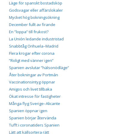
Läge för spanskt bostadsköp
Godsvagar eller affärslokaler
Mycket hög bokningsökning
December fullt av firande
En ”loppa” till frukost?
La Unión ledande industristad
Snabbtåg Orihuela–Madrid
Flera krogar efter corona
”Roligt med vänner igen”
Spanien avslutar ”hälsonödläge”
Åter bokningar av Portmán
Vaccinationsintyg öppnar
Amigos och livet tillbaka
Ökat intresse för fastigheter
Många flyg Sverige–Alicante
Spanien öppnar igen
Spanien börjar återvända
Tufft i coronatiders Spanien
Lätt att källsortera rätt