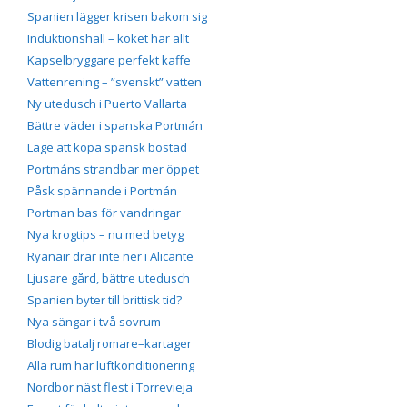
Spanien lägger krisen bakom sig
Induktionshäll – köket har allt
Kapselbryggare perfekt kaffe
Vattenrening – ”svenskt” vatten
Ny utedusch i Puerto Vallarta
Bättre väder i spanska Portmán
Läge att köpa spansk bostad
Portmáns strandbar mer öppet
Påsk spännande i Portmán
Portman bas för vandringar
Nya krogtips – nu med betyg
Ryanair drar inte ner i Alicante
Ljusare gård, bättre utedusch
Spanien byter till brittisk tid?
Nya sängar i två sovrum
Blodig batalj romare–kartager
Alla rum har luftkonditionering
Nordbor näst flest i Torrevieja