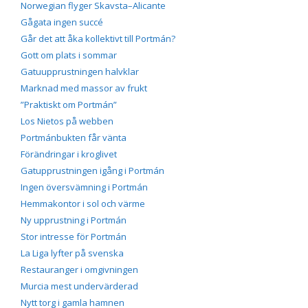
Norwegian flyger Skavsta–Alicante
Gågata ingen succé
Går det att åka kollektivt till Portmán?
Gott om plats i sommar
Gatuupprustningen halvklar
Marknad med massor av frukt
”Praktiskt om Portmán”
Los Nietos på webben
Portmánbukten får vänta
Förändringar i kroglivet
Gatupprustningen igång i Portmán
Ingen översvämning i Portmán
Hemmakontor i sol och värme
Ny upprustning i Portmán
Stor intresse för Portmán
La Liga lyfter på svenska
Restauranger i omgivningen
Murcia mest undervärderad
Nytt torg i gamla hamnen