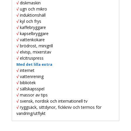
√
diskmaskin
√
ugn och mikro
√
induktionshäll
√
kyl och frys
√
kaffebryggare
√
kapselbryggare
√
vattenkokare
√
brödrost, minigrill
√
elvisp, mixerstav
√
elcitruspress
Med det lilla extra
√
internet
√
vattenrening
√
bibliotek
√
sällskapsspel
√
massor av tips
√
svensk, nordisk och internationell tv
√
ryggsäck, sittdynor, fickkniv och termos för
vandring/utflykt