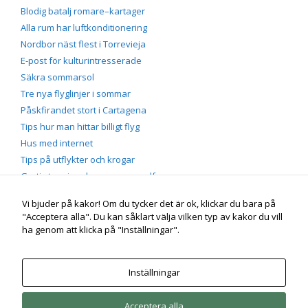
Blodig batalj romare–kartager
Alla rum har luftkonditionering
Nordbor näst flest i Torrevieja
E-post för kulturintresserade
Säkra sommarsol
Tre nya flyglinjer i sommar
Påskfirandet stort i Cartagena
Tips hur man hittar billigt flyg
Hus med internet
Tips på utflykter och krogar
Gratis tennis och massor av golf
Vi bjuder på kakor! Om du tycker det är ok, klickar du bara på
"Acceptera alla". Du kan såklart välja vilken typ av kakor du vill
Portmán vid Medelhavet
Genuin spansk by på Costa
ha genom att klicka på "Inställningar".
Cálida, söder om Costa Blanca nära Solkusten |
mobil/sms
+46 (0)70-660 55 60 |
e-post
info /snabel-a/ infopress.se |
Instagram
instagram.com/jorgen_bengtson | Agneta och
Inställningar
Jörgen Bengtson
Acceptera alla