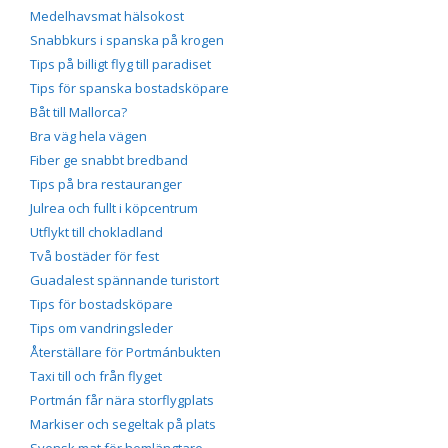
Medelhavsmat hälsokost
Snabbkurs i spanska på krogen
Tips på billigt flyg till paradiset
Tips för spanska bostadsköpare
Båt till Mallorca?
Bra väg hela vägen
Fiber ge snabbt bredband
Tips på bra restauranger
Julrea och fullt i köpcentrum
Utflykt till chokladland
Två bostäder för fest
Guadalest spännande turistort
Tips för bostadsköpare
Tips om vandringsleder
Återställare för Portmánbukten
Taxi till och från flyget
Portmán får nära storflygplats
Markiser och segeltak på plats
Svensk mat för hemlängtare