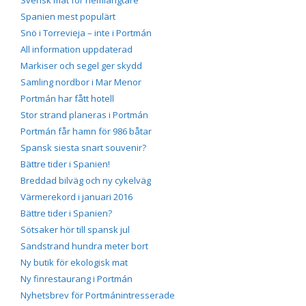
Spanien mest populärt
Snö i Torrevieja – inte i Portmán
All information uppdaterad
Markiser och segel ger skydd
Samling nordbor i Mar Menor
Portmán har fått hotell
Stor strand planeras i Portmán
Portmán får hamn för 986 båtar
Spansk siesta snart souvenir?
Bättre tider i Spanien!
Breddad bilväg och ny cykelväg
Värmerekord i januari 2016
Bättre tider i Spanien?
Sötsaker hör till spansk jul
Sandstrand hundra meter bort
Ny butik för ekologisk mat
Ny finrestaurang i Portmán
Nyhetsbrev för Portmánintresserade