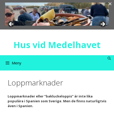
×
Hoppa
till
innehåll
Hus vid Medelhavet
Meny
Loppmarknader
Loppmarknader eller ”bakluckeloppis” är inte lika
populära i Spanien som Sverige. Men de finns naturligtvis
även i Spanien.