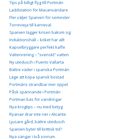
Tips på billigt flyg till Portmán
Laddstation för Macanvändare
Fler väljer Spanien för semester
Torrevieja till karneval
Spanien lägger krisen bakom sig
Induktionshäll – köket har allt
Kapselbryggare perfekt kaffe
Vattenrening – ”svenskt” vatten
Ny utedusch i Puerto Vallarta
Bättre väder i spanska Portmán
Läge att köpa spansk bostad
Portmáns strandbar mer öppet
Påsk spännande i Portmán
Portman bas för vandringar
Nya krogtips – nu med betyg
Ryanair drar inte ner i Alicante
Ljusare gård, bättre utedusch
Spanien byter till brittisk tid?
Nya sängar i två sovrum