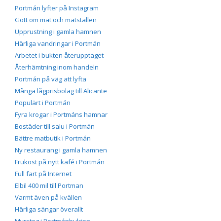
Portmán lyfter på Instagram
Gott om mat och matställen
Upprustning i gamla hamnen
Härliga vandringar i Portmán
Arbetet i bukten återupptaget
Återhämtning inom handeln
Portmán på väg att lyfta
Många lågprisbolag till Alicante
Populärt i Portmán
Fyra krogar i Portmáns hamnar
Bostäder till salu i Portmán
Bättre matbutik i Portmán
Ny restaurang i gamla hamnen
Frukost på nytt kafé i Portmán
Full fart på Internet
Elbil 400 mil till Portman
Varmt även på kvällen
Härliga sängar överallt
Myrsteg i Portmánbukten