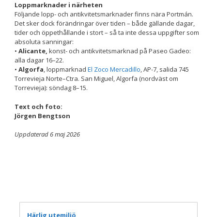
beteende när du
Loppmarknader i närheten
surfar ökar du
Följande lopp- och antikvitetsmarknader finns nära Portmán.
chansen att få se
Det sker dock förändringar över tiden – både gällande dagar,
personligt
tider och öppethållande i stort – så ta inte dessa uppgifter som
anpassat innehåll
absoluta sanningar:
och erbjudanden.
•
Alicante,
konst- och antikvitetsmarknad på Paseo Gadeo:
alla dagar 16–22.
•
Algorfa
, loppmarknad
El Zoco Mercadillo
, AP-7, salida 745
Torrevieja Norte–Ctra. San Miguel, Algorfa (nordväst om
Torrevieja): söndag 8–15.
Text och foto:
Jörgen Bengtson
U
ppdaterad 6 maj 2026
Härlig utemiljö