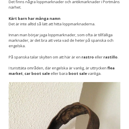
Det finns några loppmarknader och antikmarknader i Portmáns
närhet.
Nödvändiga
Dessa kakor
Kärt barn har många namn
går inte att
Det är inte alltid så lätt att hitta loppmarknaderna.
välja bort. De
behövs för att
Innan man börjar jaga loppmarknader, som ofta är tillfälliga
hemsidan
över huvud
marknader, är det bra att veta vad de heter på spanska och
taget ska
engelska.
fungera.
På spanska talar skylten om att här är en
rastro
eller
rastillo
.
I turisttäta områden, där engelska är vanlig, är uttrycken
flea
Statistik
market
,
car boot sale
eller bara
boot sale
vanliga.
För att vi ska
kunna
förbättra
hemsidans
funktionalitet
och
uppbyggnad,
baserat på
hur
hemsidan
används.