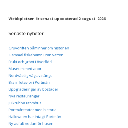
Webbplatsen är senast uppdaterad 2 augusti 2026
Senaste nyheter
Gruvdriften påminner om historien
Gammal fiskehamn utan vatten
Frukt och grönt i överflöd
Museum med anor
Nordvästlig väg avstängd
Bra infotavlor i Portmán
Uppgraderingar av bostäder
Nya restauranger
Julkrubba utomhus
Portmánteater med historia
Halloween har intagit Portmán
Ny asfalt nedanför husen