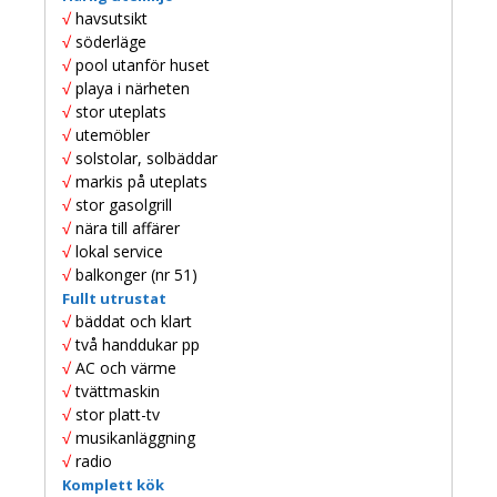
√
havsutsikt
√
söderläge
√
pool utanför huset
√
playa i närheten
√
stor uteplats
√
utemöbler
√
solstolar, solbäddar
√
markis på uteplats
√
stor gasolgrill
√
nära till affärer
√
lokal service
√
balkonger (nr 51)
Fullt utrustat
√
bäddat och klart
√
två handdukar pp
√
AC och värme
√
tvättmaskin
√
stor platt-tv
√
musikanläggning
√
radio
Komplett kök