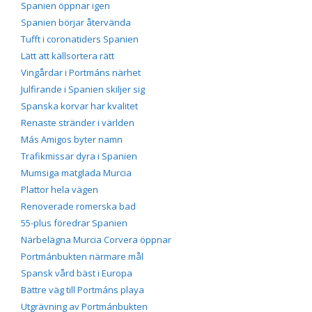
Spanien öppnar igen
Spanien börjar återvända
Tufft i coronatiders Spanien
Lätt att källsortera rätt
Vingårdar i Portmáns närhet
Julfirande i Spanien skiljer sig
Spanska korvar har kvalitet
Renaste stränder i världen
Más Amigos byter namn
Trafikmissar dyra i Spanien
Mumsiga matglada Murcia
Plattor hela vägen
Renoverade romerska bad
55-plus föredrar Spanien
Närbelägna Murcia Corvera öppnar
Portmánbukten närmare mål
Spansk vård bäst i Europa
Bättre väg till Portmáns playa
Utgrävning av Portmánbukten