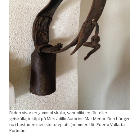
Upplevelse
För att vår
hemsida ska
prestera så
bra som
möjligt
under ditt
besök. Om
du nekar de
här kakorna
kommer viss
funktionalitet
att försvinna
från
hemsidan.
Bilden visar en gammal skälla, sannolikt en får- eller
Marknadsföring
getskälla, inköpt på Mercadillo Autocine Mar Menor. Den hänger
Genom att dela
nu i bostaden med stor uteplats (nummer 46) i Puerto Vallarta,
med dig av dina
Portmán.
intressen och ditt