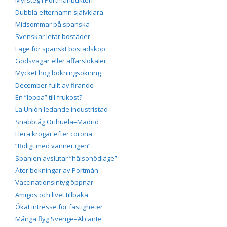
Dubbla efternamn självklara
Midsommar på spanska
Svenskar letar bostäder
Läge för spanskt bostadsköp
Godsvagar eller affärslokaler
Mycket hög bokningsökning
December fullt av firande
En ”loppa” till frukost?
La Unión ledande industristad
Snabbtåg Orihuela–Madrid
Flera krogar efter corona
”Roligt med vänner igen”
Spanien avslutar ”hälsonödläge”
Åter bokningar av Portmán
Vaccinationsintyg öppnar
Amigos och livet tillbaka
Ökat intresse för fastigheter
Många flyg Sverige–Alicante