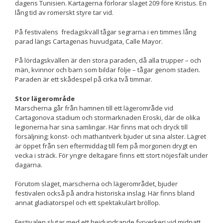
beteende när du
dagens Tunisien. Kartagerna förlorar slaget 209 före Kristus. En
surfar ökar du
lång tid av romerskt styre tar vid.
chansen att få se
personligt
På festivalens fredagskväll tågar segrarna i en timmes lång
anpassat innehåll
parad längs Cartagenas huvudgata, Calle Mayor.
och erbjudanden.
På lördagskvällen är den stora paraden, då alla trupper – och
män, kvinnor och barn som bildar följe – tågar genom staden.
Paraden är ett skådespel på cirka två timmar.
Stor lägerområde
Marscherna går från hamnen till ett lägerområde vid
Cartagonova stadium och stormarknaden Eroski, där de olika
legionerna har sina samlingar. Här finns mat och dryck till
försäljning; konst- och mathantverk bjuder ut sina alster. Lägret
är öppet från sen eftermiddag till fem på morgonen drygt en
vecka i sträck. För yngre deltagare finns ett stort nöjesfält under
dagarna.
Förutom slaget, marscherna och lägerområdet, bjuder
festivalen också på andra historiska inslag. Här finns bland
annat gladiatorspel och ett spektakulärt bröllop.
Festivalen slutar med ett hejdundrande fyrverkeri vid midnatt