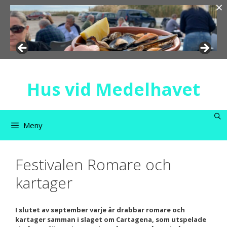
×
Hoppa
till
innehåll
Hus vid Medelhavet
Meny
Festivalen Romare och
kartager
I slutet av september varje år drabbar romare och
kartager samman i slaget om Cartagena, som utspelade