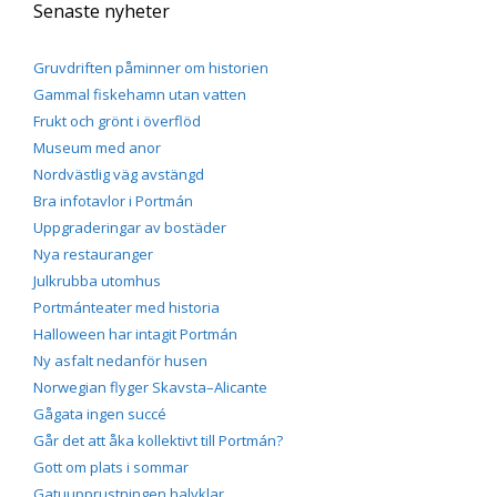
Senaste nyheter
Gruvdriften påminner om historien
Gammal fiskehamn utan vatten
Frukt och grönt i överflöd
Museum med anor
Nordvästlig väg avstängd
Bra infotavlor i Portmán
Uppgraderingar av bostäder
Nya restauranger
Julkrubba utomhus
Portmánteater med historia
Halloween har intagit Portmán
Ny asfalt nedanför husen
Norwegian flyger Skavsta–Alicante
Gågata ingen succé
Går det att åka kollektivt till Portmán?
Gott om plats i sommar
Gatuupprustningen halvklar