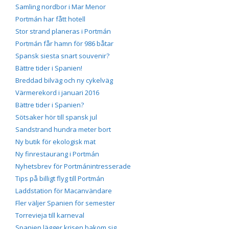
Samling nordbor i Mar Menor
Portmán har fått hotell
Stor strand planeras i Portmán
Portmán får hamn för 986 båtar
Spansk siesta snart souvenir?
Bättre tider i Spanien!
Breddad bilväg och ny cykelväg
Värmerekord i januari 2016
Bättre tider i Spanien?
Sötsaker hör till spansk jul
Sandstrand hundra meter bort
Ny butik för ekologisk mat
Ny finrestaurang i Portmán
Nyhetsbrev för Portmánintresserade
Tips på billigt flyg till Portmán
Laddstation för Macanvändare
Fler väljer Spanien för semester
Torrevieja till karneval
Spanien lägger krisen bakom sig