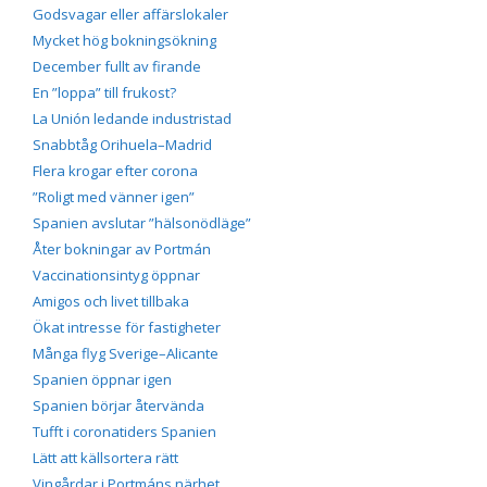
Godsvagar eller affärslokaler
Mycket hög bokningsökning
December fullt av firande
En ”loppa” till frukost?
La Unión ledande industristad
Snabbtåg Orihuela–Madrid
Flera krogar efter corona
”Roligt med vänner igen”
Spanien avslutar ”hälsonödläge”
Åter bokningar av Portmán
Vaccinationsintyg öppnar
Amigos och livet tillbaka
Ökat intresse för fastigheter
Många flyg Sverige–Alicante
Spanien öppnar igen
Spanien börjar återvända
Tufft i coronatiders Spanien
Lätt att källsortera rätt
Vingårdar i Portmáns närhet