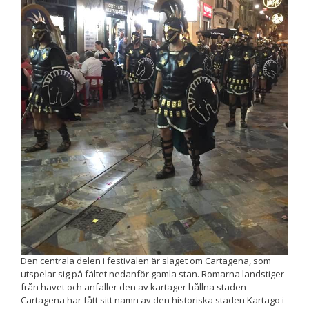
Upplevelse
För att vår
hemsida ska
prestera så
bra som
möjligt
under ditt
besök. Om
du nekar de
här kakorna
kommer viss
funktionalitet
att försvinna
från
hemsidan.
Marknadsföring
Den centrala delen i festivalen är slaget om Cartagena, som
Genom att dela
utspelar sig på fältet nedanför gamla stan. Romarna landstiger
med dig av dina
från havet och anfaller den av kartager hållna staden –
intressen och ditt
Cartagena har fått sitt namn av den historiska staden Kartago i