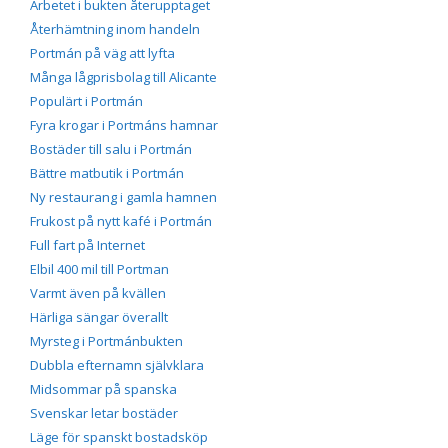
Arbetet i bukten återupptaget
Återhämtning inom handeln
Portmán på väg att lyfta
Många lågprisbolag till Alicante
Populärt i Portmán
Fyra krogar i Portmáns hamnar
Bostäder till salu i Portmán
Bättre matbutik i Portmán
Ny restaurang i gamla hamnen
Frukost på nytt kafé i Portmán
Full fart på Internet
Elbil 400 mil till Portman
Varmt även på kvällen
Härliga sängar överallt
Myrsteg i Portmánbukten
Dubbla efternamn självklara
Midsommar på spanska
Svenskar letar bostäder
Läge för spanskt bostadsköp