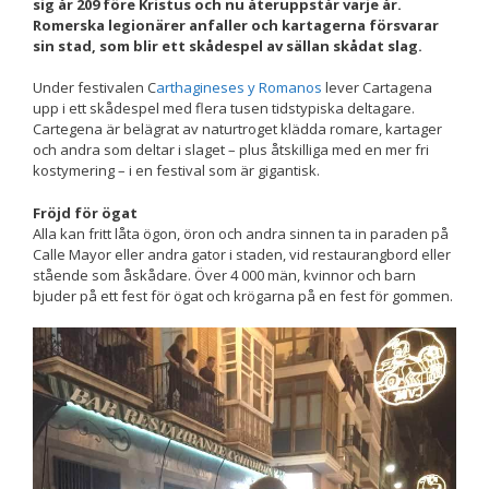
sig år 209 före Kristus och nu återuppstår varje år.
Romerska legionärer anfaller och kartagerna försvarar
Nödvändiga
sin stad, som blir ett skådespel av sällan skådat slag.
Dessa kakor
går inte att
Under festivalen C
arthagineses y Romanos
lever Cartagena
välja bort. De
upp i ett skådespel med flera tusen tidstypiska deltagare.
behövs för att
Cartegena är belägrat av naturtroget klädda romare, kartager
hemsidan
och andra som deltar i slaget – plus åtskilliga med en mer fri
över huvud
kostymering – i en festival som är gigantisk.
taget ska
fungera.
Fröjd för ögat
Alla kan fritt låta ögon, öron och andra sinnen ta in paraden på
Calle Mayor eller andra gator i staden, vid restaurangbord eller
Statistik
stående som åskådare. Över 4 000 män, kvinnor och barn
För att vi ska
bjuder på ett fest för ögat och krögarna på en fest för gommen.
kunna
förbättra
hemsidans
funktionalitet
och
uppbyggnad,
baserat på
hur
hemsidan
används.