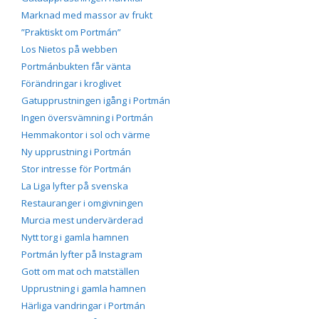
Marknad med massor av frukt
”Praktiskt om Portmán”
Los Nietos på webben
Portmánbukten får vänta
Förändringar i kroglivet
Gatupprustningen igång i Portmán
Ingen översvämning i Portmán
Hemmakontor i sol och värme
Ny upprustning i Portmán
Stor intresse för Portmán
La Liga lyfter på svenska
Restauranger i omgivningen
Murcia mest undervärderad
Nytt torg i gamla hamnen
Portmán lyfter på Instagram
Gott om mat och matställen
Upprustning i gamla hamnen
Härliga vandringar i Portmán