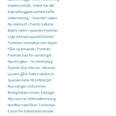
Induktionshäll – köket har allt
Kapselbryggare perfekt kaffe
Vattenrening – ”svenskt” vatten
Ny utedusch i Puerto Vallarta
Bättre väder i spanska Portmán
Läge att köpa spansk bostad
Portmáns strandbar mer öppet
Påsk spännande i Portmán
Portman bas för vandringar
Nya krogtips – nu med betyg
Ryanair drar inte ner i Alicante
Ljusare gård, bättre utedusch
Spanien byter till brittisk tid?
Nya sängar i två sovrum
Blodig batalj romare–kartager
Alla rum har luftkonditionering
Nordbor näst flest i Torrevieja
E-post för kulturintresserade