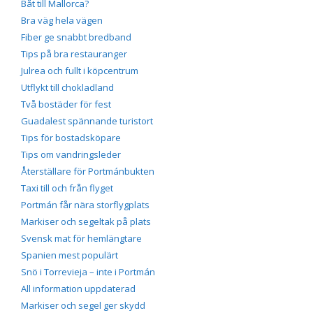
Båt till Mallorca?
Bra väg hela vägen
Fiber ge snabbt bredband
Tips på bra restauranger
Julrea och fullt i köpcentrum
Utflykt till chokladland
Två bostäder för fest
Guadalest spännande turistort
Tips för bostadsköpare
Tips om vandringsleder
Återställare för Portmánbukten
Taxi till och från flyget
Portmán får nära storflygplats
Markiser och segeltak på plats
Svensk mat för hemlängtare
Spanien mest populärt
Snö i Torrevieja – inte i Portmán
All information uppdaterad
Markiser och segel ger skydd