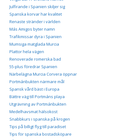
Julfirande i Spanien skiljer sig
Spanska korvar har kvalitet
Renaste stränder i världen
Más Amigos byter namn
Trafikmissar dyra i Spanien
Mumsiga matglada Murcia
Plattor hela vägen
Renoverade romerska bad
55-plus föredrar Spanien
Närbelägna Murcia Corvera öppnar
Portmánbukten närmare mål
Spansk vård bäst i Europa
Bättre väg till Portmáns playa
Utgrävning av Portmánbukten
Medelhavsmat hälsokost
Snabbkurs i spanska på krogen
Tips på billigt flyg till paradiset
Tips för spanska bostadsköpare