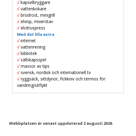
√
kapselbryggare
√
vattenkokare
√
brödrost, minigrill
√
elvisp, mixerstav
√
elcitruspress
Med det lilla extra
√
internet
√
vattenrening
√
bibliotek
√
sällskapsspel
√
massor av tips
√
svensk, nordisk och internationell tv
√
ryggsäck, sittdynor, fickkniv och termos för
vandring/utflykt
Webbplatsen är senast uppdaterad 2 augusti 2026