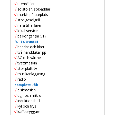
√
utemöbler
√
solstolar, solbäddar
√
markis på uteplats
√
stor gasolgrill
√
nära till affärer
√
lokal service
√
balkonger (nr 51)
Fullt utrustat
√
bäddat och klart
√
två handdukar pp
√
AC och värme
√
tvättmaskin
√
stor platt-tv
√
musikanläggning
√
radio
Komplett kök
√
diskmaskin
√
ugn och mikro
√
induktionshäll
√
kyl och frys
√
kaffebryggare