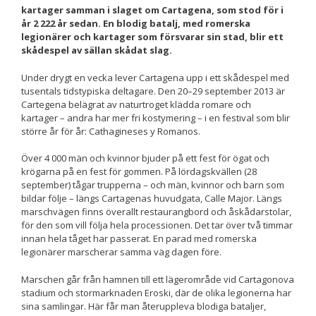
kartager samman i slaget om Cartagena, som stod för i
Nödvändiga
år 2 222 år sedan. En blodig batalj, med romerska
Dessa kakor
legionärer och kartager som försvarar sin stad, blir ett
går inte att
skådespel av sällan skådat slag.
välja bort. De
behövs för att
Under drygt en vecka lever Cartagena upp i ett skådespel med
hemsidan
tusentals tidstypiska deltagare. Den 20–29 september 2013 är
över huvud
Cartegena belägrat av naturtroget klädda romare och
taget ska
kartager – andra har mer fri kostymering – i en festival som blir
fungera.
större år för år: Cathagineses y Romanos.
Över 4 000 män och kvinnor bjuder på ett fest för ögat och
Statistik
krögarna på en fest för gommen. På lördagskvällen (28
För att vi ska
september) tågar trupperna – och män, kvinnor och barn som
kunna
bildar följe – längs Cartagenas huvudgata, Calle Major. Längs
förbättra
marschvägen finns överallt restaurangbord och åskådarstolar,
hemsidans
för den som vill följa hela processionen. Det tar över två timmar
funktionalitet
innan hela tåget har passerat. En parad med romerska
och
legionärer marscherar samma väg dagen före.
uppbyggnad,
baserat på
Marschen går från hamnen till ett lägerområde vid Cartagonova
hur
stadium och stormarknaden Eroski, där de olika legionerna har
hemsidan
sina samlingar. Här får man återuppleva blodiga bataljer,
används.