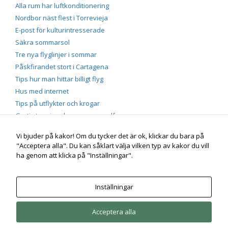
Alla rum har luftkonditionering
Nordbor näst flest i Torrevieja
E-post för kulturintresserade
Säkra sommarsol
Tre nya flyglinjer i sommar
Påskfirandet stort i Cartagena
Tips hur man hittar billigt flyg
Hus med internet
Tips på utflykter och krogar
Gratis tennis och massor av golf
Vi bjuder på kakor! Om du tycker det är ok, klickar du bara på
"Acceptera alla". Du kan såklart välja vilken typ av kakor du vill
Portmán vid Medelhavet
Genuin spansk by på Costa
ha genom att klicka på "Inställningar".
Cálida, söder om Costa Blanca nära Solkusten |
mobil/sms
+46 (0)70-660 55 60 |
e-post
info /snabel-a/ infopress.se |
Instagram
instagram.com/jorgen_bengtson | Agneta och
Inställningar
Jörgen Bengtson
Acceptera alla
© 2026 Hus vid Medelhavet
• Byggt med
GeneratePress