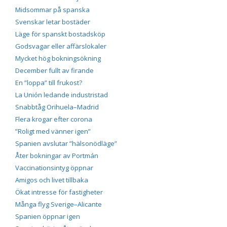
Midsommar på spanska
Svenskar letar bostäder
Läge för spanskt bostadsköp
Godsvagar eller affärslokaler
Mycket hög bokningsökning
December fullt av firande
En ”loppa” till frukost?
La Unión ledande industristad
Snabbtåg Orihuela–Madrid
Flera krogar efter corona
”Roligt med vänner igen”
Spanien avslutar ”hälsonödläge”
Åter bokningar av Portmán
Vaccinationsintyg öppnar
Amigos och livet tillbaka
Ökat intresse för fastigheter
Många flyg Sverige–Alicante
Spanien öppnar igen