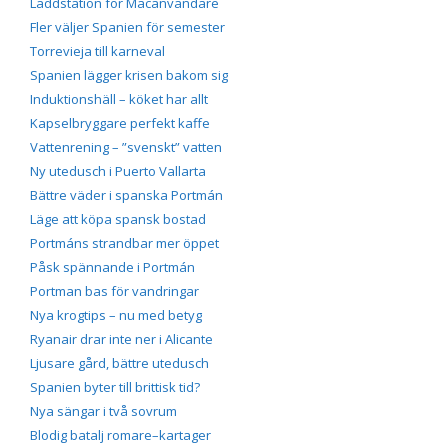
Laddstation för Macanvändare
Fler väljer Spanien för semester
Torrevieja till karneval
Spanien lägger krisen bakom sig
Induktionshäll – köket har allt
Kapselbryggare perfekt kaffe
Vattenrening – ”svenskt” vatten
Ny utedusch i Puerto Vallarta
Bättre väder i spanska Portmán
Läge att köpa spansk bostad
Portmáns strandbar mer öppet
Påsk spännande i Portmán
Portman bas för vandringar
Nya krogtips – nu med betyg
Ryanair drar inte ner i Alicante
Ljusare gård, bättre utedusch
Spanien byter till brittisk tid?
Nya sängar i två sovrum
Blodig batalj romare–kartager