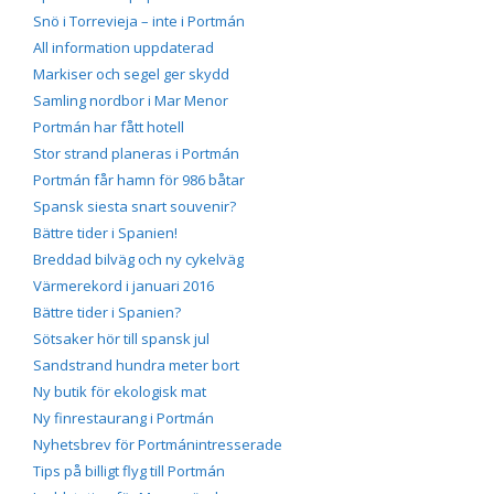
Snö i Torrevieja – inte i Portmán
All information uppdaterad
Markiser och segel ger skydd
Samling nordbor i Mar Menor
Portmán har fått hotell
Stor strand planeras i Portmán
Portmán får hamn för 986 båtar
Spansk siesta snart souvenir?
Bättre tider i Spanien!
Breddad bilväg och ny cykelväg
Värmerekord i januari 2016
Bättre tider i Spanien?
Sötsaker hör till spansk jul
Sandstrand hundra meter bort
Ny butik för ekologisk mat
Ny finrestaurang i Portmán
Nyhetsbrev för Portmánintresserade
Tips på billigt flyg till Portmán