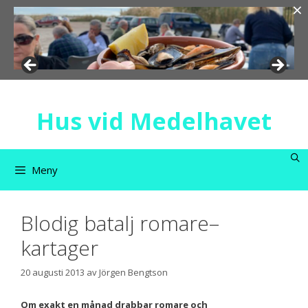
×
Hoppa
till
innehåll
Hus vid Medelhavet
Meny
Blodig batalj romare–
kartager
20 augusti 2013
av
Jörgen Bengtson
Om exakt en månad drabbar romare och