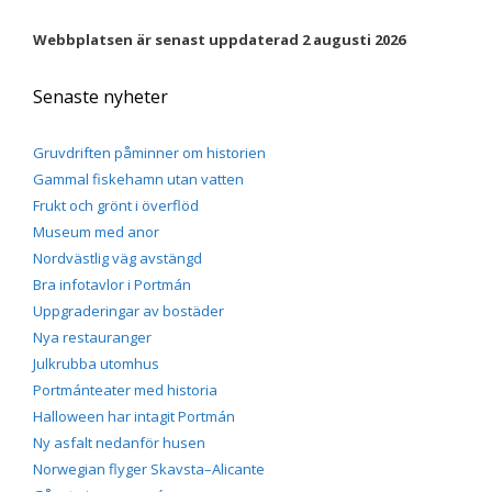
beteende när du
surfar ökar du
Webbplatsen är senast uppdaterad 2 augusti 2026
chansen att få se
personligt
anpassat innehåll
Senaste nyheter
och erbjudanden.
Gruvdriften påminner om historien
Gammal fiskehamn utan vatten
Frukt och grönt i överflöd
Museum med anor
Nordvästlig väg avstängd
Bra infotavlor i Portmán
Uppgraderingar av bostäder
Nya restauranger
Julkrubba utomhus
Portmánteater med historia
Halloween har intagit Portmán
Ny asfalt nedanför husen
Norwegian flyger Skavsta–Alicante