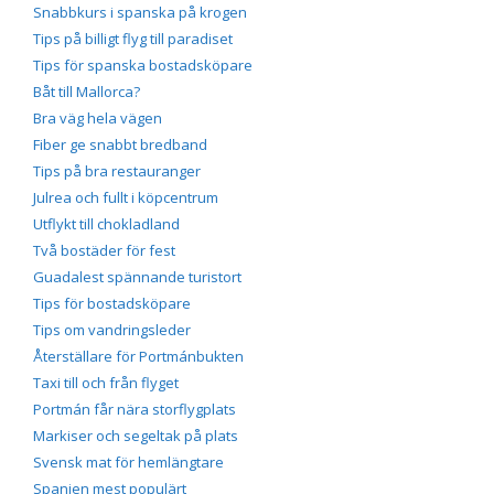
Snabbkurs i spanska på krogen
Tips på billigt flyg till paradiset
Tips för spanska bostadsköpare
Båt till Mallorca?
Bra väg hela vägen
Fiber ge snabbt bredband
Tips på bra restauranger
Julrea och fullt i köpcentrum
Utflykt till chokladland
Två bostäder för fest
Guadalest spännande turistort
Tips för bostadsköpare
Tips om vandringsleder
Återställare för Portmánbukten
Taxi till och från flyget
Portmán får nära storflygplats
Markiser och segeltak på plats
Svensk mat för hemlängtare
Spanien mest populärt