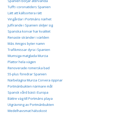
Spanien börjar återvända
Tufft i coronatiders Spanien
Lätt att källsortera rätt
Vingårdar i Portmáns närhet
Julfirande i Spanien skiljer sig
Spanska korvar har kvalitet
Renaste stränder i världen
Más Amigos byter namn
Trafikmissar dyra i Spanien
Mumsiga matglada Murcia
Plattor hela vägen
Renoverade romerska bad
55-plus föredrar Spanien
Närbelägna Murcia Corvera öppnar
Portmánbukten närmare mål
Spansk vård bäst i Europa
Bättre väg till Portmáns playa
Utgrävning av Portmánbukten
Medelhavsmat hälsokost