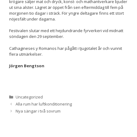
krögare säljer mat och dryck, konst- och mathantverkare bjuder
ut sina alster. Lägret är öppet från sen eftermiddag till fem på
morgonen tio dagar i sträck. För yngre deltagare finns ett stort
Upplevelse
nöjesfält under dagarna.
För att vår
hemsida ska
Festivalen slutar med ett hejdundrande fyrverkeri vid midnatt
prestera så
söndagen den 29 september.
bra som
möjligt
Cathagineses y Romanos har pågått i tjugotalet år och vunnit
under ditt
flera utmärkelser.
besök. Om
du nekar de
Jörgen Bengtson
här kakorna
kommer viss
funktionalitet
att försvinna
från
hemsidan.
Kategorier
Uncategorized
Alla rum har luftkonditionering
Nya sängar i två sovrum
Marknadsföring
Genom att dela
med dig av dina
intressen och ditt