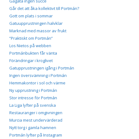
Gågata ingen succé
Går det att åka kollektivt till Portmán?
Gott om plats i sommar
Gatuupprustningen halvklar
Marknad med massor av frukt
”Praktiskt om Portmán”
Los Nietos på webben
Portmánbukten får vänta
Förändringar i kroglivet
Gatupprustningen igång i Portmán
Ingen översvämning i Portmán
Hemmakontor i sol och värme
Ny upprustning i Portmán
Stor intresse för Portmán
La Liga lyfter på svenska
Restauranger i omgivningen
Murcia mest undervärderad
Nytt torg i gamla hamnen
Portmán lyfter på Instagram