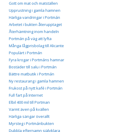
Gott om mat och matställen
Upprustning i gamla hamnen
Härliga vandringar i Portmán
Arbetet i bukten återupptaget
Återhämtning inom handeln
Portmán på väg att lyfta
Många lågprisbolag till Alicante
Populärt i Portmán
Fyra krogar i Portmáns hamnar
Bostäder till salu i Portmán
Bättre matbutik i Portmán
Ny restaurang i gamla hamnen
Frukost på nytt kafé i Portmán
Full fart på Internet
Elbil 400 mil till Portman
Varmt även på kvällen
Härliga sängar överallt
Myrsteg i Portmánbukten
Dubbla efternamn självklara