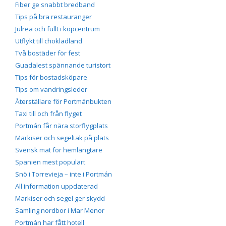
Fiber ge snabbt bredband
Tips på bra restauranger
Julrea och fullt i köpcentrum
Utflykt till chokladland
Två bostäder för fest
Guadalest spännande turistort
Tips för bostadsköpare
Tips om vandringsleder
Återställare för Portmánbukten
Taxi till och från flyget
Portmán får nära storflygplats
Markiser och segeltak på plats
Svensk mat för hemlängtare
Spanien mest populärt
Snö i Torrevieja – inte i Portmán
All information uppdaterad
Markiser och segel ger skydd
Samling nordbor i Mar Menor
Portmán har fått hotell