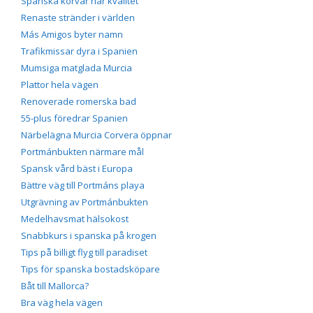
Spanska korvar har kvalitet
Renaste stränder i världen
Más Amigos byter namn
Trafikmissar dyra i Spanien
Mumsiga matglada Murcia
Plattor hela vägen
Renoverade romerska bad
55-plus föredrar Spanien
Närbelägna Murcia Corvera öppnar
Portmánbukten närmare mål
Spansk vård bäst i Europa
Bättre väg till Portmáns playa
Utgrävning av Portmánbukten
Medelhavsmat hälsokost
Snabbkurs i spanska på krogen
Tips på billigt flyg till paradiset
Tips för spanska bostadsköpare
Båt till Mallorca?
Bra väg hela vägen