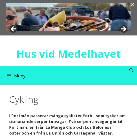
×
Hoppa
till
innehåll
Hus vid Medelhavet
Meny
Cykling
I Portmán passerar många cyklister förbi, som tycker om
utmanande serpentinvägar. Två serpentinvägar går till
Portmán, en från La Manga Club och Los Belones i
öster och en från La Unión och Cartagena i väster.