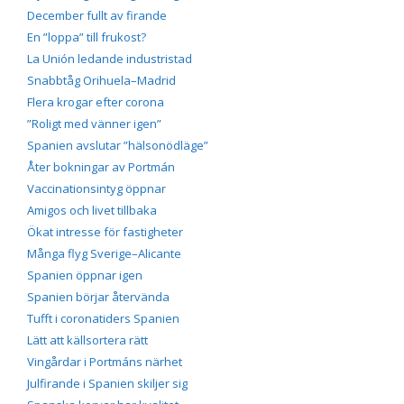
December fullt av firande
En ”loppa” till frukost?
La Unión ledande industristad
Snabbtåg Orihuela–Madrid
Flera krogar efter corona
”Roligt med vänner igen”
Spanien avslutar ”hälsonödläge”
Åter bokningar av Portmán
Vaccinationsintyg öppnar
Amigos och livet tillbaka
Ökat intresse för fastigheter
Många flyg Sverige–Alicante
Spanien öppnar igen
Spanien börjar återvända
Tufft i coronatiders Spanien
Lätt att källsortera rätt
Vingårdar i Portmáns närhet
Julfirande i Spanien skiljer sig