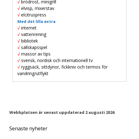
√
brödrost, minigrill
√
elvisp, mixerstav
√
elcitruspress
Med det lilla extra
√
internet
√
vattenrening
√
bibliotek
√
sällskapsspel
√
massor av tips
√
svensk, nordisk och internationell tv
√
ryggsäck, sittdynor, fickkniv och termos för
vandring/utflykt
Webbplatsen är senast uppdaterad 2 augusti 2026
Senaste nyheter