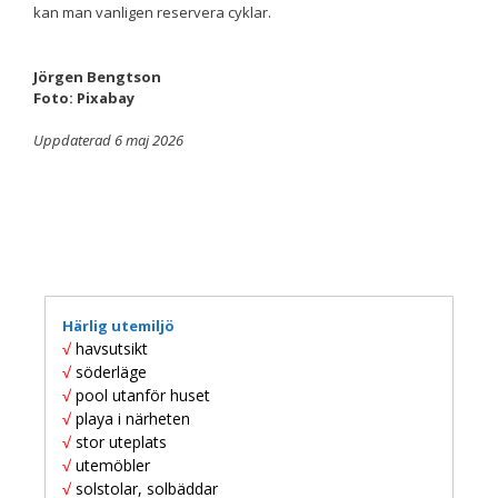
kan man vanligen reservera cyklar.
Upplevelse
Jörgen Bengtson
För att vår
Foto: Pixabay
hemsida ska
prestera så
Uppdaterad 6 maj 2026
bra som
möjligt
under ditt
besök. Om
du nekar de
här kakorna
kommer viss
funktionalitet
att försvinna
Härlig utemiljö
från
hemsidan.
√
havsutsikt
√
söderläge
√
pool utanför huset
√
playa i närheten
Marknadsföring
√
stor uteplats
Genom att dela
med dig av dina
√
utemöbler
intressen och ditt
√
solstolar, solbäddar