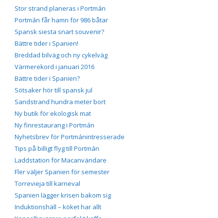
Stor strand planeras i Portmán
Portmán får hamn för 986 båtar
Spansk siesta snart souvenir?
Bättre tider i Spanien!
Breddad bilväg och ny cykelväg
Värmerekord i januari 2016
Bättre tider i Spanien?
Sötsaker hör till spansk jul
Sandstrand hundra meter bort
Ny butik för ekologisk mat
Ny finrestaurang i Portmán
Nyhetsbrev för Portmánintresserade
Tips på billigt flyg till Portmán
Laddstation för Macanvändare
Fler väljer Spanien för semester
Torrevieja till karneval
Spanien lägger krisen bakom sig
Induktionshäll – köket har allt