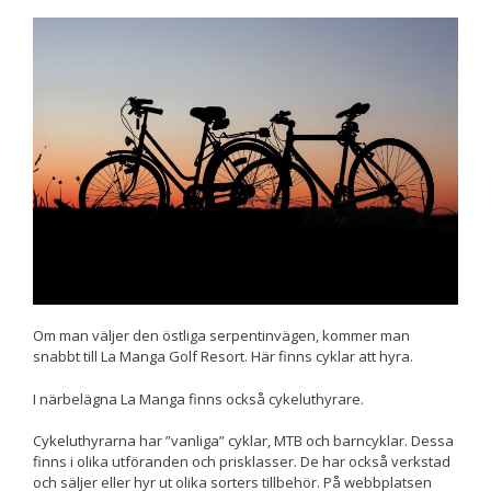
Nödvändiga
Dessa kakor
går inte att
välja bort. De
behövs för att
hemsidan
över huvud
taget ska
fungera.
Statistik
För att vi ska
kunna
förbättra
Om man väljer den östliga serpentinvägen, kommer man
hemsidans
snabbt till La Manga Golf Resort. Här finns cyklar att hyra.
funktionalitet
och
I närbelägna La Manga finns också cykeluthyrare.
uppbyggnad,
baserat på
Cykeluthyrarna har ”vanliga” cyklar, MTB och barncyklar. Dessa
hur
finns i olika utföranden och prisklasser. De har också verkstad
hemsidan
och säljer eller hyr ut olika sorters tillbehör. På webbplatsen
används.