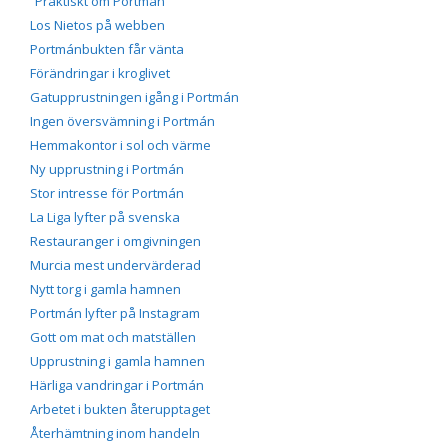
”Praktiskt om Portmán”
Los Nietos på webben
Portmánbukten får vänta
Förändringar i kroglivet
Gatupprustningen igång i Portmán
Ingen översvämning i Portmán
Hemmakontor i sol och värme
Ny upprustning i Portmán
Stor intresse för Portmán
La Liga lyfter på svenska
Restauranger i omgivningen
Murcia mest undervärderad
Nytt torg i gamla hamnen
Portmán lyfter på Instagram
Gott om mat och matställen
Upprustning i gamla hamnen
Härliga vandringar i Portmán
Arbetet i bukten återupptaget
Återhämtning inom handeln