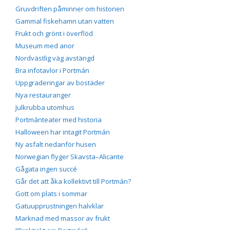
Gruvdriften påminner om historien
Gammal fiskehamn utan vatten
Frukt och grönt i överflöd
Museum med anor
Nordvästlig väg avstängd
Bra infotavlor i Portmán
Uppgraderingar av bostäder
Nya restauranger
Julkrubba utomhus
Portmánteater med historia
Halloween har intagit Portmán
Ny asfalt nedanför husen
Norwegian flyger Skavsta–Alicante
Gågata ingen succé
Går det att åka kollektivt till Portmán?
Gott om plats i sommar
Gatuupprustningen halvklar
Marknad med massor av frukt