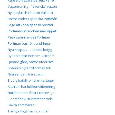
Kapselbryggare perfekt kaffe
Vattenrening – ”svenskt” vatten
Ny utedusch i Puerto Vallarta
Bättre väder i spanska Portmán
Läge att köpa spansk bostad
Portmáns strandbar mer öppet
Påsk spännande i Portmán
Portman bas för vandringar
Nya krogtips – nu med betyg
Ryanair drar inte ner i Alicante
Ljusare gård, bättre utedusch
Spanien byter till brittisk tid?
Nya sängar i två sovrum
Blodig batalj romare–kartager
Alla rum har luftkonditionering
Nordbor näst flest i Torrevieja
E-post för kulturintresserade
Säkra sommarsol
Tre nya flyglinjer i sommar