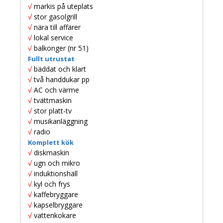
beteende när du
√
markis på uteplats
surfar ökar du
√
stor gasolgrill
chansen att få se
√
nära till affärer
personligt
√
lokal service
anpassat innehåll
och erbjudanden.
√
balkonger (nr 51)
Fullt utrustat
√
bäddat och klart
√
två handdukar pp
√
AC och värme
√
tvättmaskin
√
stor platt-tv
√
musikanläggning
√
radio
Komplett kök
√
diskmaskin
√
ugn och mikro
√
induktionshäll
√
kyl och frys
√
kaffebryggare
√
kapselbryggare
√
vattenkokare