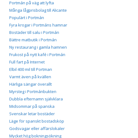
Portmán på väg att lyfta
Många lågprisbolag till Alicante
Populärt i Portmán
Fyra krogar i Portmáns hamnar
Bostäder till salu i Portmán
Bättre matbutik i Portmán
Ny restaurang i gamla hamnen
Frukost på nytt kafé i Portmán
Full fart på Internet
Elbil 400 mil till Portman
Varmt även på kvällen
Härliga sängar överallt
Myrsteg i Portmánbukten
Dubbla efternamn självklara
Midsommar på spanska
Svenskar letar bostäder
Läge för spanskt bostadsköp
Godsvagar eller affärslokaler
Mycket hög bokningsökning