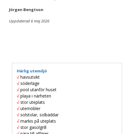
beteende när du
surfar ökar du
Jörgen Bengtson
chansen att få se
personligt
Uppdaterad 6 maj 2026
anpassat innehåll
och erbjudanden.
Härlig utemiljö
√
havsutsikt
√
söderläge
√
pool utanför huset
√
playa i närheten
√
stor uteplats
√
utemöbler
√
solstolar, solbäddar
√
markis på uteplats
√
stor gasolgrill
√
nära till affärer