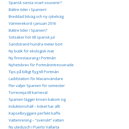
Spansk siesta snart souvenir?
Bättre tider i Spanien!
Breddad bilväg och ny cykelväg
Värmerekord i januari 2016
Bättre tider i Spanien?
Sötsaker hör till spansk jul
Sandstrand hundra meter bort
Ny butik för ekologisk mat
Ny finrestaurang i Portmán
Nyhetsbrev för Portmánintresserade
Tips på billigt flyg till Portmán
Laddstation för Macanvändare
Fler väljer Spanien för semester
Torrevieja till karneval
Spanien lägger krisen bakom sig
Induktionshäll – köket har allt
Kapselbryggare perfekt kaffe
Vattenrening – ”svenskt” vatten
Ny utedusch i Puerto Vallarta