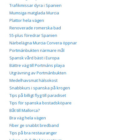
Trafikmissar dyra i Spanien
Mumsiga matglada Murcia
Plattor hela vägen
Renoverade romerska bad
55-plus föredrar Spanien
Närbelägna Murcia Corvera öppnar
Portmánbukten närmare mål
Spansk vård bäst i Europa
Bättre väg till Portmáns playa
Utgrävning av Portmánbukten
Medelhavsmat hälsokost
Snabbkurs i spanska på krogen
Tips på billigt flyg till paradiset
Tips för spanska bostadsköpare
Båt till Mallorca?
Bra väg hela vägen
Fiber ge snabbt bredband
Tips på bra restauranger