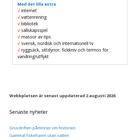
Med det lilla extra
√
internet
√
vattenrening
√
bibliotek
√
sällskapsspel
√
massor av tips
√
svensk, nordisk och internationell tv
√
ryggsäck, sittdynor, fickkniv och termos för
vandring/utflykt
Webbplatsen är senast uppdaterad 2 augusti 2026
Senaste nyheter
Gruvdriften påminner om historien
Gammal fiskehamn utan vatten