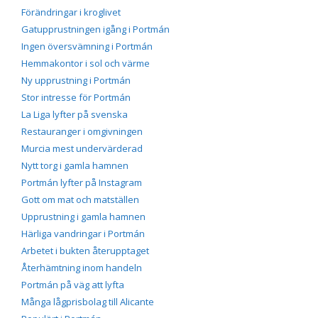
Förändringar i kroglivet
Gatupprustningen igång i Portmán
Ingen översvämning i Portmán
Hemmakontor i sol och värme
Ny upprustning i Portmán
Stor intresse för Portmán
La Liga lyfter på svenska
Restauranger i omgivningen
Murcia mest undervärderad
Nytt torg i gamla hamnen
Portmán lyfter på Instagram
Gott om mat och matställen
Upprustning i gamla hamnen
Härliga vandringar i Portmán
Arbetet i bukten återupptaget
Återhämtning inom handeln
Portmán på väg att lyfta
Många lågprisbolag till Alicante