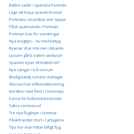
Bättre väder i spanska Portmán
Läge att köpa spansk bostad
Portmáns strandbar mer öppet
Påsk spännande i Portmán
Portman bas för vandringar
Nya krogtips – nu med betyg
Ryanair drar inte ner i Alicante
Ljusare gård, bättre utedusch
Spanien byter till brittisk tid?
Nya sängar i två sovrum
Blodig batalj romare–kartager
Alla rum har luftkonditionering
Nordbor näst flest i Torrevieja
E-post för kulturintresserade
Säkra sommarsol
Tre nya flyglinjer i sommar
Påskfirandet stort i Cartagena
Tips hur man hittar billigt flyg