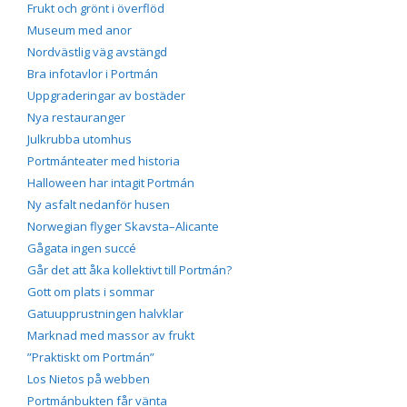
Frukt och grönt i överflöd
Museum med anor
Nordvästlig väg avstängd
Bra infotavlor i Portmán
Uppgraderingar av bostäder
Nya restauranger
Julkrubba utomhus
Portmánteater med historia
Halloween har intagit Portmán
Ny asfalt nedanför husen
Norwegian flyger Skavsta–Alicante
Gågata ingen succé
Går det att åka kollektivt till Portmán?
Gott om plats i sommar
Gatuupprustningen halvklar
Marknad med massor av frukt
”Praktiskt om Portmán”
Los Nietos på webben
Portmánbukten får vänta