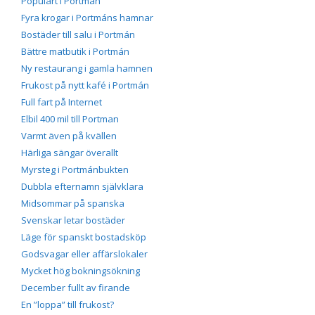
Populärt i Portmán
Fyra krogar i Portmáns hamnar
Bostäder till salu i Portmán
Bättre matbutik i Portmán
Ny restaurang i gamla hamnen
Frukost på nytt kafé i Portmán
Full fart på Internet
Elbil 400 mil till Portman
Varmt även på kvällen
Härliga sängar överallt
Myrsteg i Portmánbukten
Dubbla efternamn självklara
Midsommar på spanska
Svenskar letar bostäder
Läge för spanskt bostadsköp
Godsvagar eller affärslokaler
Mycket hög bokningsökning
December fullt av firande
En ”loppa” till frukost?