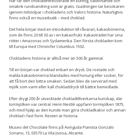
Här får den chokladintresserade en kunnig, väldoftande och
smakrik rundvandring som är gratis. Guidningen tar besökaren
igenom milstolpar i chokladens och Valors historia. Naturligtvis
finns också en museibutik – med choklad.
Upplevelse
För att vår
hemsida ska
Det hela börjar med en introduktion till råvaran, kakaobönerna,
prestera så
som de finns 20 till 30 av i en kakaofrukt. Kakaoträdet har sina
bra som
rötter i Amazonas och Sydamerika. Den första chokladen kom
möjligt
till Europa med Christofer Columbus 1502.
under ditt
besök. Om
Chokladens historia är alltså mer än 500 år gammal.
du nekar de
här kakorna
Till en början var choklad enbart en dryck. De rostade och
kommer viss
malda kakaobönerna blandades med honung eller socker, för
funktionalitet
att få bort den bittra smaken. Sedan blev de serverad med
att försvinna
mjölk som varm eller kall chokladdryck till bättre bemedlade.
från
hemsidan.
Efter drygt 200 år utvecklade chokladtillverkarna kunskap, där
torrmjölken var central. Henri Nestlé uppfann torrmjölken 1875,
och med hjälp av den kunde man göra chokladkakor och annan
Marknadsföring
choklad i fast form. Resten är historia.
Genom att dela
med dig av dina
Museo del Chocolate finns på Avinguda Pianista Gonzalo
intressen och ditt
Soriano, 13, 03570 La Vila Joiosa, Alicante.