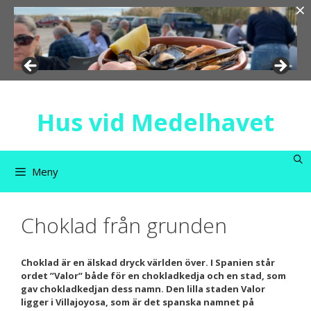
×
Hoppa
till
innehåll
Hus vid Medelhavet
Meny
Choklad från grunden
Choklad är en älskad dryck världen över. I Spanien står
ordet ”Valor” både för en chokladkedja och en stad, som
gav chokladkedjan dess namn. Den lilla staden Valor
ligger i Villajoyosa, som är det spanska namnet på