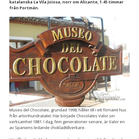
katalanska La Vila Joiosa, norr om Alicante, 1.45 timmar
från Portmán.
Nödvändiga
Dessa kakor
går inte att
välja bort. De
behövs för att
hemsidan
över huvud
taget ska
fungera.
Statistik
För att vi ska
kunna
förbättra
hemsidans
funktionalitet
och
Museo del Chocolate, grundad 1998, håller till i ett förnämt hus
uppbyggnad,
från artonhundratalet. Här började Chocolates Valor sin
baserat på
verksamhet 1881. I dag, fem generationer senare, är Valor en
hur
av Spaniens ledande chokladtillverkare.
hemsidan
används.