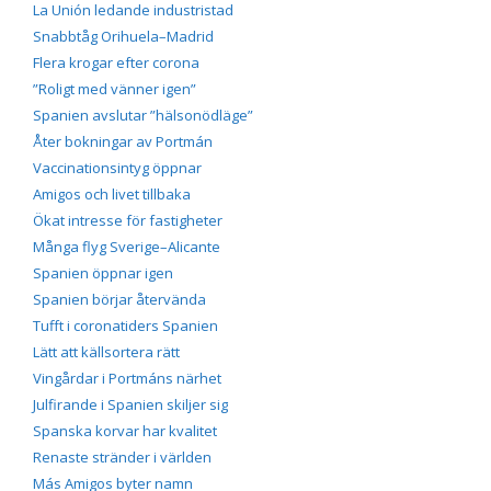
La Unión ledande industristad
Snabbtåg Orihuela–Madrid
Flera krogar efter corona
”Roligt med vänner igen”
Spanien avslutar ”hälsonödläge”
Åter bokningar av Portmán
Vaccinationsintyg öppnar
Amigos och livet tillbaka
Ökat intresse för fastigheter
Många flyg Sverige–Alicante
Spanien öppnar igen
Spanien börjar återvända
Tufft i coronatiders Spanien
Lätt att källsortera rätt
Vingårdar i Portmáns närhet
Julfirande i Spanien skiljer sig
Spanska korvar har kvalitet
Renaste stränder i världen
Más Amigos byter namn