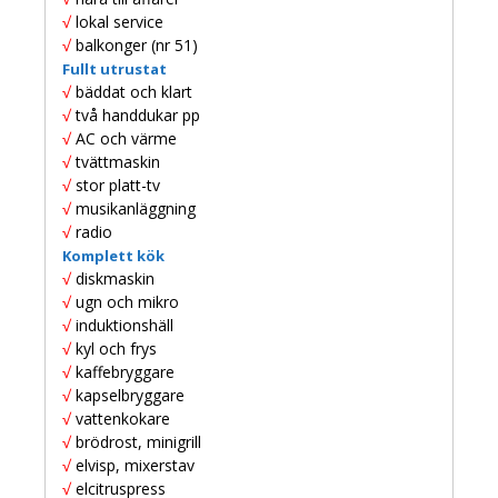
√
lokal service
√
balkonger (nr 51)
Fullt utrustat
√
bäddat och klart
√
två handdukar pp
√
AC och värme
√
tvättmaskin
√
stor platt-tv
√
musikanläggning
√
radio
Komplett kök
√
diskmaskin
√
ugn och mikro
√
induktionshäll
√
kyl och frys
√
kaffebryggare
√
kapselbryggare
√
vattenkokare
√
brödrost, minigrill
√
elvisp, mixerstav
√
elcitruspress