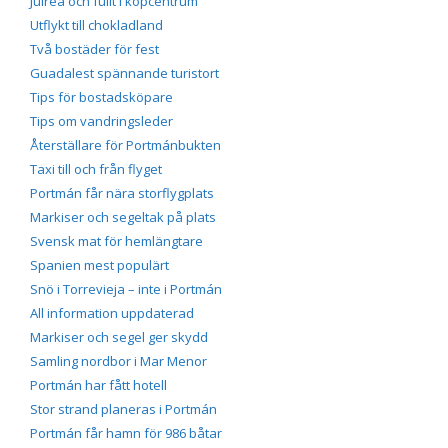
Julrea och fullt i köpcentrum
Utflykt till chokladland
Två bostäder för fest
Guadalest spännande turistort
Tips för bostadsköpare
Tips om vandringsleder
Återställare för Portmánbukten
Taxi till och från flyget
Portmán får nära storflygplats
Markiser och segeltak på plats
Svensk mat för hemlängtare
Spanien mest populärt
Snö i Torrevieja – inte i Portmán
All information uppdaterad
Markiser och segel ger skydd
Samling nordbor i Mar Menor
Portmán har fått hotell
Stor strand planeras i Portmán
Portmán får hamn för 986 båtar