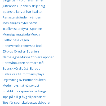
Vingårdar i Portmáns närhet
Julfirande i Spanien skiljer sig
Spanska korvar har kvalitet
Renaste stränder i världen
Más Amigos byter namn
Trafikmissar dyra i Spanien
Mumsiga matglada Murcia
Plattor hela vägen
Renoverade romerska bad
55-plus föredrar Spanien
Närbelägna Murcia Corvera öppnar
Portmánbukten närmare mål
Spansk vård bäst i Europa
Bättre väg till Portmáns playa
Utgrävning av Portmánbukten
Medelhavsmat hälsokost
Snabbkurs i spanska på krogen
Tips på billigt flyg till paradiset
Tips för spanska bostadsköpare