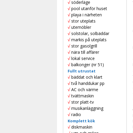
√
söderläge
√
pool utanför huset
√
playa i närheten
√
stor uteplats
√
utemöbler
√
solstolar, solbäddar
√
markis på uteplats
√
stor gasolgrill
√
nära till affärer
√
lokal service
√
balkonger (nr 51)
Fullt utrustat
√
bäddat och klart
√
två handdukar pp
√
AC och värme
√
tvättmaskin
√
stor platt-tv
√
musikanläggning
√
radio
Komplett kök
√
diskmaskin