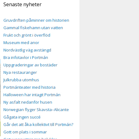
Senaste nyheter
Gruvdriften påminner om historien
Gammal fiskehamn utan vatten
Frukt och grönt i överflöd
Museum med anor
Nordvästlig väg avstängd
Bra infotavlor i Portmán
Uppgraderingar av bostäder
Nya restauranger
Julkrubba utomhus
Portmánteater med historia
Halloween har intagit Portmán
Ny asfalt nedanför husen
Norwegian flyger Skavsta–Alicante
Gågata ingen succé
Går det att åka kollektivt till Portmán?
Gott om plats i sommar