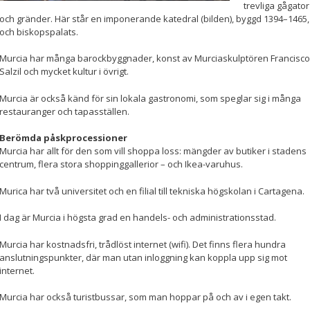
beteende när du
trevliga gågator
surfar ökar du
och gränder. Här står en imponerande katedral (bilden), byggd 1394–1465,
chansen att få se
och biskopspalats.
personligt
anpassat innehåll
Murcia har många barockbyggnader, konst av Murciaskulptören Francisco
och erbjudanden.
Salzil och mycket kultur i övrigt.
Murcia är också känd för sin lokala gastronomi, som speglar sig i många
restauranger och tapasställen.
Berömda påskprocessioner
Murcia har allt för den som vill shoppa loss: mängder av butiker i stadens
centrum, flera stora shoppinggallerior – och Ikea-varuhus.
Murica har två universitet och en filial till tekniska högskolan i Cartagena.
I dag är Murcia i högsta grad en handels- och administrationsstad.
Murcia har kostnadsfri, trådlöst internet (wifi). Det finns flera hundra
anslutningspunkter, där man utan inloggning kan koppla upp sig mot
internet.
Murcia har också turistbussar, som man hoppar på och av i egen takt.