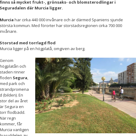
finns så mycket frukt-, grönsaks- och blomsterodlingar i
Seguradalen där Murcia ligger.
Nödvändiga
Dessa kakor
Murcia
har cirka 440 000 invånare och är därmed Spaniens sjunde
går inte att
största kommun. Med förorter har storstadsregionen cirka 700 000
välja bort. De
invånare.
behövs för att
hemsidan
över huvud
Storstad med torrlagd flod
taget ska
Murcia ligger på en högplatå, omgiven av berg.
fungera.
Genom
högplatån och
staden rinner
Statistik
floden
Segura
,
För att vi ska
med park och
kunna
strandpromena
förbättra
d (bilden). En
hemsidans
stor del av året
funktionalitet
är Segura en
och
uppbyggnad,
torr flodbädd.
baserat på
När regn
hur
kommer, får
hemsidan
Murcia vanligen
används.
huvuddelen av