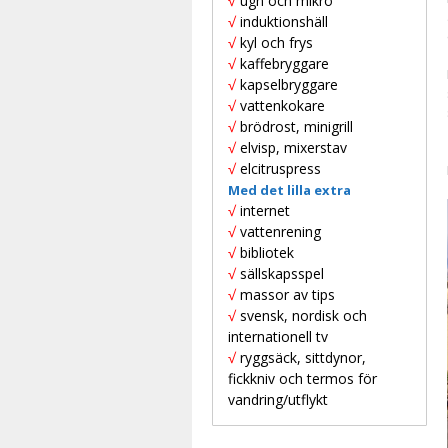
√
ugn och mikro
√
induktionshäll
√
kyl och frys
√
kaffebryggare
√
kapselbryggare
√
vattenkokare
√
brödrost, minigrill
√
elvisp, mixerstav
√
elcitruspress
Med det lilla extra
√
internet
√
vattenrening
√
bibliotek
√
sällskapsspel
√
massor av tips
√
svensk, nordisk och
internationell tv
√
ryggsäck, sittdynor,
fickkniv och termos för
vandring/utflykt