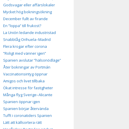
Godsvagar eller affärslokaler
Mycket hög bokningsökning
December fullt av firande
En ”loppa” till frukost?
La Unión ledande industristad
Snabbtåg Orihuela–Madrid
Flera krogar efter corona
”Roligt med vänner igen”
Spanien avslutar ”hälsonödläge”
Åter bokningar av Portmán
Vaccinationsintyg öppnar
Amigos och livet tillbaka
Ökat intresse för fastigheter
Många flyg Sverige–Alicante
Spanien öppnar igen
Spanien börjar återvända
Tufft i coronatiders Spanien
Lätt att källsortera rätt