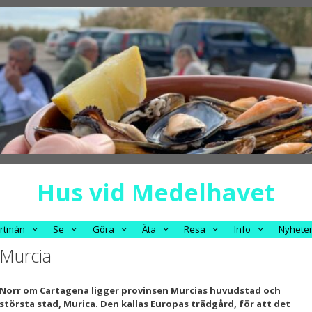
Hus vid Medelhavet
rtmán
Se
Göra
Äta
Resa
Info
Nyhete
Murcia
Norr om Cartagena ligger provinsen Murcias huvudstad och
största stad, Murica. Den kallas Europas trädgård, för att det