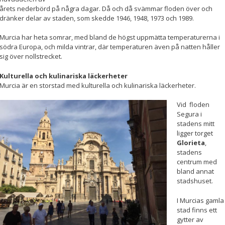
årets nederbörd på några dagar. Då och då svämmar floden över och
dränker delar av staden, som skedde 1946, 1948, 1973 och 1989.
Upplevelse
Murcia har heta somrar, med bland de högst uppmätta temperaturerna i
För att vår
södra Europa, och milda vintrar, där temperaturen även på natten håller
hemsida ska
sig över nollstrecket.
prestera så
bra som
möjligt
Kulturella och kulinariska läckerheter
under ditt
Murcia är en storstad med kulturella och kulinariska läckerheter.
besök. Om
du nekar de
Vid floden
här kakorna
Segura i
kommer viss
stadens mitt
funktionalitet
ligger torget
att försvinna
Glorieta
,
från
stadens
hemsidan.
centrum med
bland annat
stadshuset.
Marknadsföring
Genom att dela
I Murcias gamla
med dig av dina
stad finns ett
intressen och ditt
gytter av