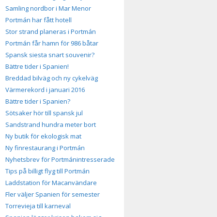
Samling nordbor i Mar Menor
Portmán har fått hotell
Stor strand planeras i Portmán
Portmán får hamn för 986 båtar
Spansk siesta snart souvenir?
Bättre tider i Spanien!
Breddad bilväg och ny cykelväg
Värmerekord i januari 2016
Bättre tider i Spanien?
Sötsaker hör till spansk jul
Sandstrand hundra meter bort
Ny butik för ekologisk mat
Ny finrestaurang i Portmán
Nyhetsbrev för Portmánintresserade
Tips på billigt flyg till Portmán
Laddstation för Macanvändare
Fler väljer Spanien för semester
Torrevieja till karneval