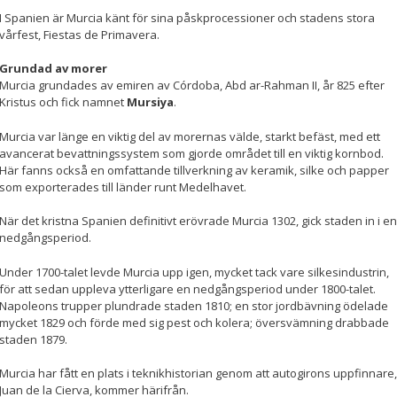
I Spanien är Murcia känt för sina påskprocessioner och stadens stora
vårfest, Fiestas de Primavera.
Grundad av morer
Murcia grundades av emiren av Córdoba, Abd ar-Rahman II, år 825 efter
Kristus och fick namnet
Mursiya
.
Murcia var länge en viktig del av morernas välde, starkt befäst, med ett
avancerat bevattningssystem som gjorde området till en viktig kornbod.
Här fanns också en omfattande tillverkning av keramik, silke och papper
som exporterades till länder runt Medelhavet.
När det kristna Spanien definitivt erövrade Murcia 1302, gick staden in i en
nedgångsperiod.
Under 1700-talet levde Murcia upp igen, mycket tack vare silkesindustrin,
för att sedan uppleva ytterligare en nedgångsperiod under 1800-talet.
Napoleons trupper plundrade staden 1810; en stor jordbävning ödelade
mycket 1829 och förde med sig pest och kolera; översvämning drabbade
staden 1879.
Murcia har fått en plats i teknikhistorian genom att autogirons uppfinnare,
Juan de la Cierva, kommer härifrån.