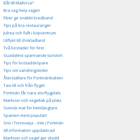
Båt till Mallorca?
Bra väg hela vägen
Fiber ge snabbt bredband
Tips på bra restauranger
Julrea och fullt i köpcentrum
Utflykt till chokladland
Två bostäder för fest
Guadalest spännande turistort
Tips för bostadsköpare
Tips om vandringsleder
Återställare för Portmánbukten
Taxi till och från flyget
Portmán får nära storflygplats
Markiser och segeltak på plats
Svensk mat för hemlängtare
Spanien mest populärt
Snö i Torrevieja – inte i Portmán
All information uppdaterad
Markiser och segel ger skydd