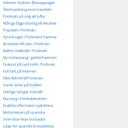
Arbetet i bukten återupptaget
Återhämtning inom handeln
Portmán på väg att lyfta
Många lågprisbolag till Alicante
Populärt i Portmán
Fyra krogar i Portmáns hamnar
Bostäder till salu i Portmán
Bättre matbutik i Portmán
Ny restaurang i gamla hamnen
Frukost på nytt kafé i Portmán
Full fart på Internet
Elbil 400 mil till Portman
Varmt även på kvällen
Härliga sängar överallt
Myrsteg i Portmánbukten
Dubbla efternamn självklara
Midsommar på spanska
Svenskar letar bostäder
Läge för spanskt bostadsköp