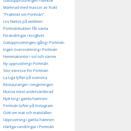
Gatuupprustningen halvklar
Marknad med massor av frukt
”Praktiskt om Portmán”
Los Nietos på webben
Portmánbukten får vänta
Förändringar i kroglivet
Gatupprustningen igång i Portmán
Ingen översvämning i Portmán
Hemmakontor i sol och värme
Ny upprustning i Portmán
Stor intresse för Portmán
La Liga lyfter på svenska
Restauranger i omgivningen
Murcia mest undervärderad
Nytt torg i gamla hamnen
Portmán lyfter på Instagram
Gott om mat och matställen
Upprustning i gamla hamnen
Härliga vandringar i Portmán