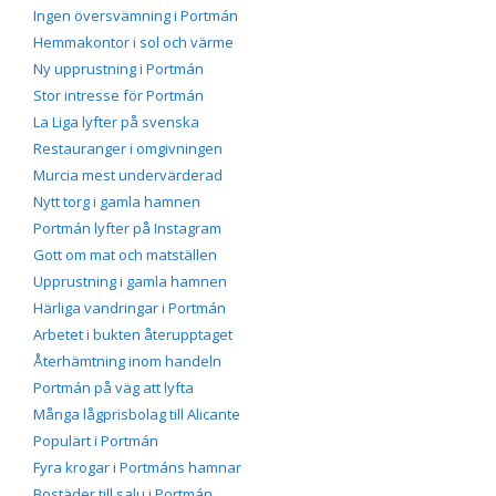
Ingen översvämning i Portmán
Hemmakontor i sol och värme
Ny upprustning i Portmán
Stor intresse för Portmán
La Liga lyfter på svenska
Restauranger i omgivningen
Murcia mest undervärderad
Nytt torg i gamla hamnen
Portmán lyfter på Instagram
Gott om mat och matställen
Upprustning i gamla hamnen
Härliga vandringar i Portmán
Arbetet i bukten återupptaget
Återhämtning inom handeln
Portmán på väg att lyfta
Många lågprisbolag till Alicante
Populärt i Portmán
Fyra krogar i Portmáns hamnar
Bostäder till salu i Portmán