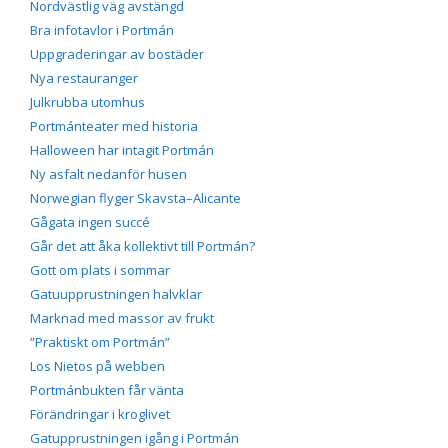
beteende när du
Nordvästlig väg avstängd
surfar ökar du
Bra infotavlor i Portmán
chansen att få se
Uppgraderingar av bostäder
personligt
anpassat innehåll
Nya restauranger
och erbjudanden.
Julkrubba utomhus
Portmánteater med historia
Halloween har intagit Portmán
Ny asfalt nedanför husen
Norwegian flyger Skavsta–Alicante
Gågata ingen succé
Går det att åka kollektivt till Portmán?
Gott om plats i sommar
Gatuupprustningen halvklar
Marknad med massor av frukt
”Praktiskt om Portmán”
Los Nietos på webben
Portmánbukten får vänta
Förändringar i kroglivet
Gatupprustningen igång i Portmán