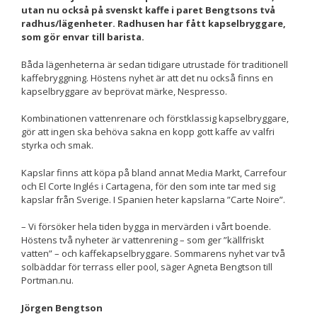
utan nu också på svenskt kaffe i paret Bengtsons
två
Nödvändiga
radhus/lägenheter
. Radhusen har fått kapselbryggare,
Dessa kakor
som gör envar till barista.
går inte att
välja bort. De
Båda lägenheterna är sedan tidigare utrustade för traditionell
behövs för att
kaffebryggning. Höstens nyhet är att det nu också finns en
hemsidan
kapselbryggare av beprövat märke, Nespresso.
över huvud
taget ska
Kombinationen vattenrenare och förstklassig kapselbryggare,
fungera.
gör att ingen ska behöva sakna en kopp gott kaffe av valfri
styrka och smak.
Statistik
Kapslar finns att köpa på bland annat Media Markt, Carrefour
För att vi ska
och El Corte Inglés i Cartagena, för den som inte tar med sig
kunna
kapslar från Sverige. I Spanien heter kapslarna ”Carte Noire”.
förbättra
hemsidans
– Vi försöker hela tiden bygga in mervärden i vårt boende.
funktionalitet
Höstens två nyheter är vattenrening – som ger ”källfriskt
och
vatten” – och kaffekapselbryggare. Sommarens nyhet var två
uppbyggnad,
solbäddar för terrass eller pool, säger Agneta Bengtson till
baserat på
Portman.nu.
hur
hemsidan
Jörgen Bengtson
används.