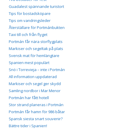
Guadalest spännande turistort
Tips för bostadsköpare
Tips om vandringsleder
Återställare för Portmánbukten
Taxi till och från flyget
Portmán får nära storflygplats
Markiser och segeltak på plats
Svensk mat för hemlängtare
Spanien mest populärt
Snö i Torrevieja – inte i Portmán
All information uppdaterad
Markiser och segel ger skydd
Samling nordbor i Mar Menor
Portmán har fått hotell
Stor strand planeras i Portmán
Portmán får hamn för 986 båtar
Spansk siesta snart souvenir?
Bättre tider i Spanien!