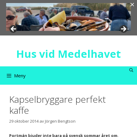
×
Hoppa
till
innehåll
Hus vid Medelhavet
Meny
Kapselbryggare perfekt
kaffe
29 oktober 2014
av
Jörgen Bengtson
Portmán bjuder inte bara på svensk sommar året om,