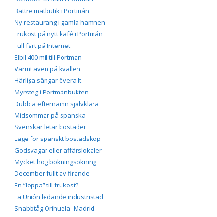
Bättre matbutik i Portmán
Ny restaurang i gamla hamnen
Frukost på nytt kafé i Portmán
Full fart på Internet
Elbil 400 mil till Portman
Varmt även på kvällen
Härliga sängar överallt
Myrsteg i Portmánbukten
Dubbla efternamn självklara
Midsommar på spanska
Svenskar letar bostäder
Läge för spanskt bostadsköp
Godsvagar eller affärslokaler
Mycket hög bokningsökning
December fullt av firande
En ”loppa” till frukost?
La Unión ledande industristad
Snabbtåg Orihuela–Madrid