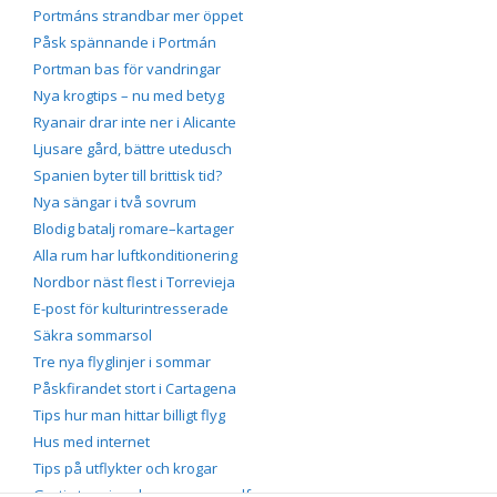
Portmáns strandbar mer öppet
Påsk spännande i Portmán
Portman bas för vandringar
Nya krogtips – nu med betyg
Ryanair drar inte ner i Alicante
Ljusare gård, bättre utedusch
Spanien byter till brittisk tid?
Nya sängar i två sovrum
Blodig batalj romare–kartager
Alla rum har luftkonditionering
Nordbor näst flest i Torrevieja
E-post för kulturintresserade
Säkra sommarsol
Tre nya flyglinjer i sommar
Påskfirandet stort i Cartagena
Tips hur man hittar billigt flyg
Hus med internet
Tips på utflykter och krogar
Gratis tennis och massor av golf