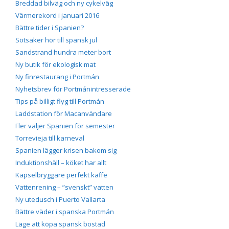
Breddad bilväg och ny cykelväg
Värmerekord i januari 2016
Bättre tider i Spanien?
Sötsaker hör till spansk jul
Sandstrand hundra meter bort
Ny butik för ekologisk mat
Ny finrestaurang i Portmán
Nyhetsbrev för Portmánintresserade
Tips på billigt flyg till Portmán
Laddstation för Macanvändare
Fler väljer Spanien för semester
Torrevieja till karneval
Spanien lägger krisen bakom sig
Induktionshäll – köket har allt
Kapselbryggare perfekt kaffe
Vattenrening – ”svenskt” vatten
Ny utedusch i Puerto Vallarta
Bättre väder i spanska Portmán
Läge att köpa spansk bostad