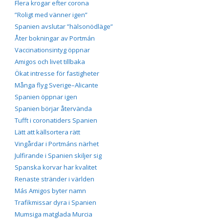
Flera krogar efter corona
”Roligt med vänner igen”
Spanien avslutar ”hälsonödläge”
Åter bokningar av Portmán
Vaccinationsintyg öppnar
Amigos och livet tillbaka
Ökat intresse för fastigheter
Många flyg Sverige–Alicante
Spanien öppnar igen
Spanien börjar återvända
Tufft i coronatiders Spanien
Lätt att källsortera rätt
Vingårdar i Portmáns närhet
Julfirande i Spanien skiljer sig
Spanska korvar har kvalitet
Renaste stränder i världen
Más Amigos byter namn
Trafikmissar dyra i Spanien
Mumsiga matglada Murcia