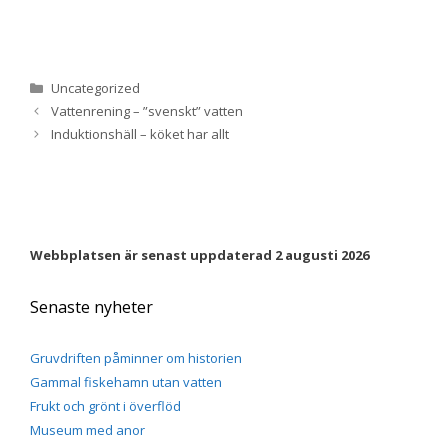
Upplevelse
För att vår
Kategorier
Uncategorized
hemsida ska
Vattenrening – ”svenskt” vatten
prestera så
bra som
Induktionshäll – köket har allt
möjligt
under ditt
besök. Om
du nekar de
här kakorna
kommer viss
Webbplatsen är senast uppdaterad 2 augusti 2026
funktionalitet
att försvinna
från
Senaste nyheter
hemsidan.
Gruvdriften påminner om historien
Marknadsföring
Gammal fiskehamn utan vatten
Genom att dela
Frukt och grönt i överflöd
med dig av dina
Museum med anor
intressen och ditt