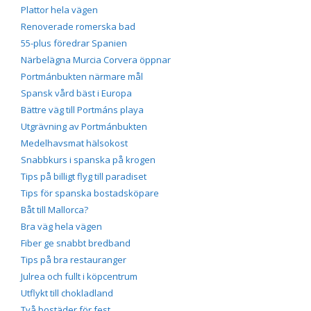
Plattor hela vägen
Renoverade romerska bad
55-plus föredrar Spanien
Närbelägna Murcia Corvera öppnar
Portmánbukten närmare mål
Spansk vård bäst i Europa
Bättre väg till Portmáns playa
Utgrävning av Portmánbukten
Medelhavsmat hälsokost
Snabbkurs i spanska på krogen
Tips på billigt flyg till paradiset
Tips för spanska bostadsköpare
Båt till Mallorca?
Bra väg hela vägen
Fiber ge snabbt bredband
Tips på bra restauranger
Julrea och fullt i köpcentrum
Utflykt till chokladland
Två bostäder för fest