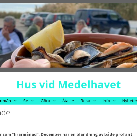
Hus vid Medelhavet
rtmán
Se
Göra
Äta
Resa
Info
Nyhete
nde
r som ”firarmånad”. December har en blandning av både profant