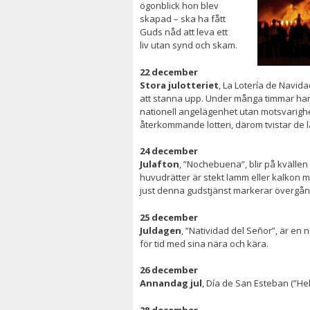
ögonblick
hon blev
skapad – ska ha fått
Guds nåd att leva ett
liv
utan synd och skam.
22 december
Stora julotteriet
, La Lotería de Navida
att stanna upp. Under många timmar har 
nationell angelägenhet utan motsvarighet
återkommande lotteri, därom tvistar de l
24 december
Julafton
, ”
Nochebuena”, blir
på kvällen
huvudrätter är s
tekt lamm eller kalkon
m
just
denna gudstjänst markerar övergå
25 december
Juldagen
, ”
Natividad del Señor”,
är en n
för tid med sina nära och kära.
26 december
Annandag jul
, Día de San Esteban (”Hel
28 december