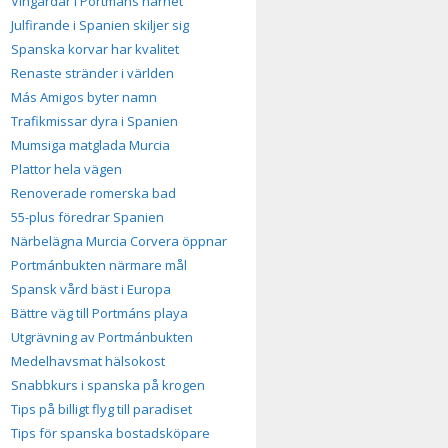
Vingårdar i Portmáns närhet
Julfirande i Spanien skiljer sig
Spanska korvar har kvalitet
Renaste stränder i världen
Más Amigos byter namn
Trafikmissar dyra i Spanien
Mumsiga matglada Murcia
Plattor hela vägen
Renoverade romerska bad
55-plus föredrar Spanien
Närbelägna Murcia Corvera öppnar
Portmánbukten närmare mål
Spansk vård bäst i Europa
Bättre väg till Portmáns playa
Utgrävning av Portmánbukten
Medelhavsmat hälsokost
Snabbkurs i spanska på krogen
Tips på billigt flyg till paradiset
Tips för spanska bostadsköpare