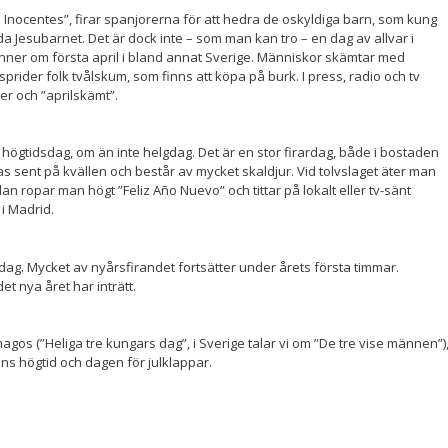
s
Inocentes”, firar spanjorerna för att hedra de oskyldiga barn, som kung
da Jesubarnet. Det
ä
r dock inte – som man kan tro – en dag av allvar
i
ner om första april i bland annat Sverige. Människor skämtar med
prider folk tvålskum, som finns att köpa på burk. I press, radio och tv
r och ”aprilskämt”.
n högtidsdag, om än inte helgdag. Det är en stor firardag, både i bostaden
tas sent på kvällen och består av mycket skaldjur. Vid
tolvslaget äter man
edan
ropar man högt ”Feliz Año Nuevo” och tittar på lokalt eller tv-sänt
 i Madrid.
dag. Mycket av nyårsfirandet fortsätter under årets första timmar.
et nya året har inträtt.
magos (”Heliga tre kungars dag”, i Sverige talar vi om ”De tre vise männen”)
ens högtid och dagen för julklappar.