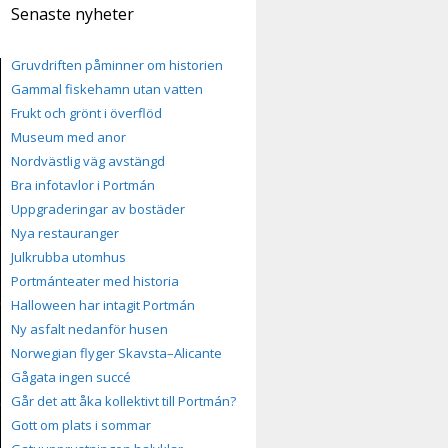
Senaste nyheter
Gruvdriften påminner om historien
Gammal fiskehamn utan vatten
Frukt och grönt i överflöd
Museum med anor
Nordvästlig väg avstängd
Bra infotavlor i Portmán
Uppgraderingar av bostäder
Nya restauranger
Julkrubba utomhus
Portmánteater med historia
Halloween har intagit Portmán
Ny asfalt nedanför husen
Norwegian flyger Skavsta–Alicante
Gågata ingen succé
Går det att åka kollektivt till Portmán?
Gott om plats i sommar