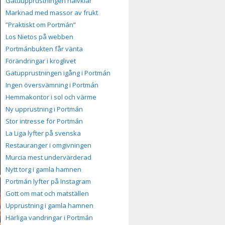
Gatuupprustningen halvklar
Marknad med massor av frukt
”Praktiskt om Portmán”
Los Nietos på webben
Portmánbukten får vänta
Förändringar i kroglivet
Gatupprustningen igång i Portmán
Ingen översvämning i Portmán
Hemmakontor i sol och värme
Ny upprustning i Portmán
Stor intresse för Portmán
La Liga lyfter på svenska
Restauranger i omgivningen
Murcia mest undervärderad
Nytt torg i gamla hamnen
Portmán lyfter på Instagram
Gott om mat och matställen
Upprustning i gamla hamnen
Härliga vandringar i Portmán