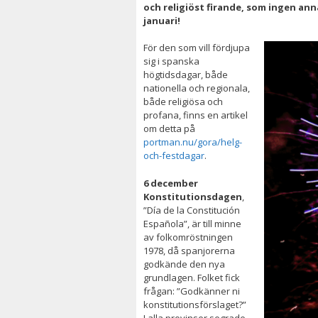
och religiöst firande, som ingen an
januari!
För den som vill fördjupa
sig i spanska
högtidsdagar, både
nationella och regionala,
både religiösa och
profana, finns en artikel
om detta på
portman.nu/gora/helg-
och-festdagar
.
6 december
Konstitutionsdagen
,
”
Día
de la Constitución
Española”, är till minne
av
folkomröstningen
1978, då spanjorerna
godkände den nya
grundlagen.
Folket fick
frågan: ”Godkän
ner ni
konstitutionsförslaget?”
I alla provinser segrade