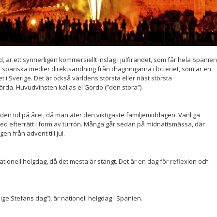
beteende när du
surfar ökar du
chansen att få se
personligt
anpassat innehåll
och erbjudanden.
d, är ett synnerligen kommersiellt inslag i julfirandet, som får hela Spanien
spanska medier direktsändning från dragningarna i lotteriet, som är en
 i Sverige. Det är också världens största eller näst största
ärda. Huvudvinsten kallas el Gordo (”den stora”).
 den tid på året, då man äter den v
iktigaste familjemiddagen. Vanliga
ed efterrätt i form av turrón.
Många går sedan på midnattsmässa, där
ngen från
advent till jul.
ationell helgdag, då det mesta
är stängt. Det är en dag för reflexion
och
ige Stefans dag”), är
nationell
helgdag i Spanien.