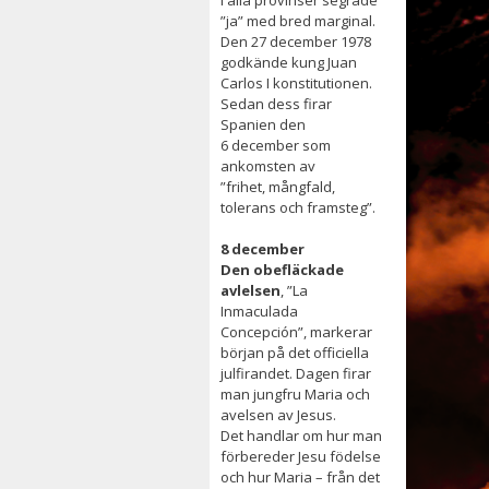
”ja” med bred marginal.
D
en 27 december 1978
godkände
kung Juan
Carlos I konstitutionen.
Sedan dess firar
Spanien den
6
december som
ankomsten av
”frihet,
mångfald,
tolerans och framsteg”.
8 december
Den obefläckade
avlelsen
, ”
La
Inmaculada
Concepción”, markerar
början på det officiella
julfirandet.
Dagen firar
man jungfru Maria och
avelsen av Jesus.
Det
handlar om hur man
förbereder Jesu födelse
och
hur Maria – från det