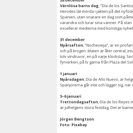
Värnlösa barns dag
, ”
Día de los Santo
Herodes lät mörda i jakten på det nyföd
Spanien, utan snarare en dag som
påmin
varandra och lurar sina vänner. På stan s
excellerar medierna med konstiga nyhete
31 december
Nyårsafton
, ”Nochevieja”, är en profa
och på krogen. Maten är åter central, in
tolv
vindruvor, en på varje klockslag. S
fyrverkeri, på tv
gärna
från Plaza del Sol
1 januari
Nyårsdagen
, Día de Año Nuevo, är helg
Spanjorerna går inte och lägger sig, när d
5–6 januari
Trettondagsafton
, Día de los Reyes 
är julhelgens stora festdag. Det är barn
Jörgen Bengtson
Foto: Pixabay