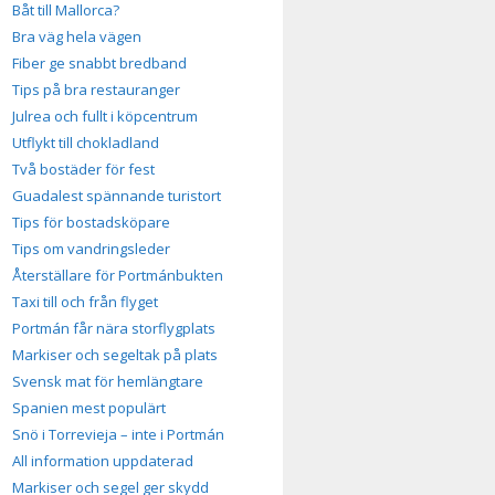
Båt till Mallorca?
Bra väg hela vägen
Fiber ge snabbt bredband
Tips på bra restauranger
Julrea och fullt i köpcentrum
Utflykt till chokladland
Två bostäder för fest
Guadalest spännande turistort
Tips för bostadsköpare
Tips om vandringsleder
Återställare för Portmánbukten
Taxi till och från flyget
Portmán får nära storflygplats
Markiser och segeltak på plats
Svensk mat för hemlängtare
Spanien mest populärt
Snö i Torrevieja – inte i Portmán
All information uppdaterad
Markiser och segel ger skydd