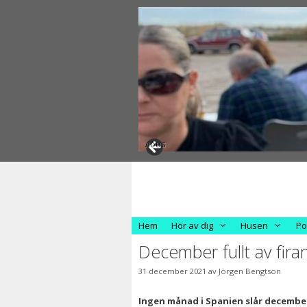
Hoppa
till
innehåll
Previous
Hem
Hör av dig
Husen
Po
December fullt av fira
31 december 2021
av
Jörgen Bengtson
Ingen månad i Spanien slår decembe