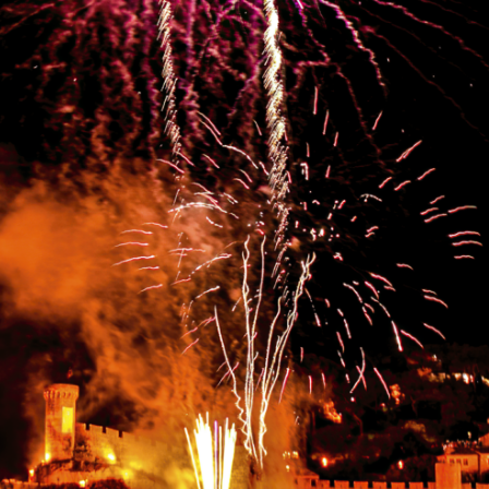
Upplevelse
För att vår
hemsida ska
prestera så
bra som
möjligt
under ditt
besök. Om
du nekar de
här kakorna
kommer viss
funktionalitet
att försvinna
från
hemsidan.
Marknadsföring
Genom att dela
med dig av dina
intressen och ditt