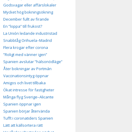
Godsvagar eller affärslokaler
Mycket hög bokningsökning
December fullt av firande
En ”loppa” till frukost?
La Unión ledande industristad
Snabbtåg Orihuela–Madrid
Flera krogar efter corona
”Roligt med vänner igen”
Spanien avslutar ”hälsonödläge”
Åter bokningar av Portmán
Vaccinationsintyg öppnar
Amigos och livet tillbaka
Ökat intresse för fastigheter
Många flyg Sverige–Alicante
,
Spanien öppnar igen
Spanien börjar återvända
Tufft i coronatiders Spanien
Lätt att källsortera rätt