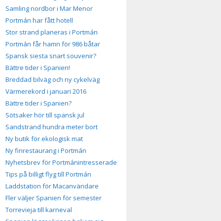
Samling nordbor i Mar Menor
Portmán har fått hotell
Stor strand planeras i Portmán
Portmán får hamn för 986 båtar
Spansk siesta snart souvenir?
Bättre tider i Spanien!
Breddad bilväg och ny cykelväg
Värmerekord i januari 2016
Bättre tider i Spanien?
Sötsaker hör till spansk jul
Sandstrand hundra meter bort
Ny butik för ekologisk mat
Ny finrestaurang i Portmán
Nyhetsbrev för Portmánintresserade
Tips på billigt flyg till Portmán
Laddstation för Macanvändare
Fler väljer Spanien för semester
Torrevieja till karneval