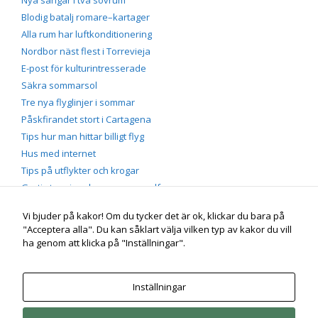
Nya sängar i två sovrum
Blodig batalj romare–kartager
Alla rum har luftkonditionering
Nordbor näst flest i Torrevieja
E-post för kulturintresserade
Säkra sommarsol
Tre nya flyglinjer i sommar
Påskfirandet stort i Cartagena
Tips hur man hittar billigt flyg
Hus med internet
Tips på utflykter och krogar
Gratis tennis och massor av golf
Vi bjuder på kakor! Om du tycker det är ok, klickar du bara på
"Acceptera alla". Du kan såklart välja vilken typ av kakor du vill
Portmán vid Medelhavet
Genuin spansk by på Costa
ha genom att klicka på "Inställningar".
Cálida, söder om Costa Blanca nära Solkusten |
mobil/sms
+46 (0)70-660 55 60 |
e-post
info /snabel-a/ infopress.se |
Instagram
instagram.com/jorgen_bengtson | Agneta och
Inställningar
Jörgen Bengtson