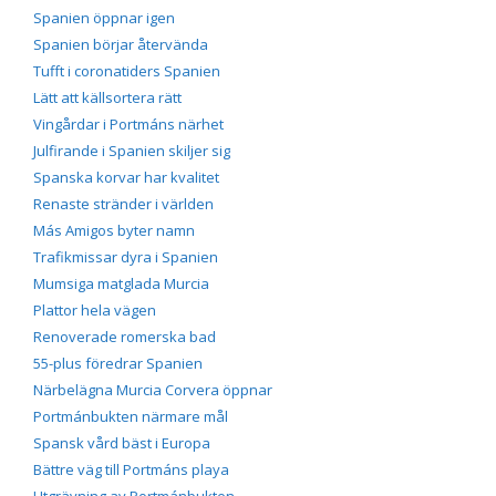
Spanien öppnar igen
Spanien börjar återvända
Tufft i coronatiders Spanien
Lätt att källsortera rätt
Vingårdar i Portmáns närhet
Julfirande i Spanien skiljer sig
Spanska korvar har kvalitet
Renaste stränder i världen
Más Amigos byter namn
Trafikmissar dyra i Spanien
Mumsiga matglada Murcia
Plattor hela vägen
Renoverade romerska bad
55-plus föredrar Spanien
Närbelägna Murcia Corvera öppnar
Portmánbukten närmare mål
Spansk vård bäst i Europa
Bättre väg till Portmáns playa