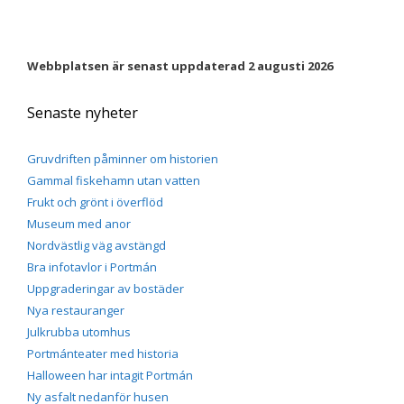
beteende när du
surfar ökar du
chansen att få se
personligt
Webbplatsen är senast uppdaterad 2 augusti 2026
anpassat innehåll
och erbjudanden.
Senaste nyheter
Gruvdriften påminner om historien
Gammal fiskehamn utan vatten
Frukt och grönt i överflöd
Museum med anor
Nordvästlig väg avstängd
Bra infotavlor i Portmán
Uppgraderingar av bostäder
Nya restauranger
Julkrubba utomhus
Portmánteater med historia
Halloween har intagit Portmán
Ny asfalt nedanför husen