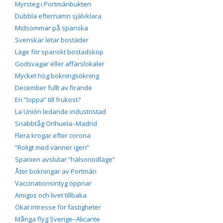
Myrsteg i Portmánbukten
Dubbla efternamn självklara
Midsommar på spanska
Svenskar letar bostäder
Läge för spanskt bostadsköp
Godsvagar eller affärslokaler
Mycket hög bokningsökning
December fullt av firande
En ”loppa” till frukost?
La Unión ledande industristad
Snabbtåg Orihuela–Madrid
Flera krogar efter corona
”Roligt med vänner igen”
Spanien avslutar ”hälsonödläge”
Åter bokningar av Portmán
Vaccinationsintyg öppnar
Amigos och livet tillbaka
Ökat intresse för fastigheter
Många flyg Sverige–Alicante