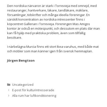
Den nordiska närvaron är stark i Torrevieja med omnejd, med
restauranger, hantverkare, läkare, tandläkare, mäklare,
Upplevelse
församlingar, tidskrifter och många ideella föreningar. En
För att vår
särskilt koncentration av nordiska intressenter finns i
hemsida ska
köpcentret Gallerian i Torrevieja. Föreningen Mas Amigos
prestera så
kontor är också en mötespunkt, och dessutom en plats där man
bra som
kan få hjälp med praktiska problem, även som tillfällig
möjligt
besökare.
under ditt
besök. Om
I närbelägna Murcia finns ett stort Ikea-varuhus, med både mat
du nekar de
och möbler som man känner igen från svensk hemmaplan.
här kakorna
kommer viss
Jörgen Bengtson
funktionalitet
att försvinna
från
hemsidan.
Kategorier
Uncategorized
E-post för kulturintresserade
Marknadsföring
Genom att dela
Alla rum har luftkonditionering
med dig av dina
intressen och ditt