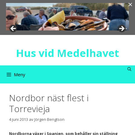
×
Hoppa
till
innehåll
Hus vid Medelhavet
Meny
Nordbor näst flest i
Torrevieja
4 juni 2013
av
Jörgen Bengtson
Nordborna växer i Spanien, som behåller sin ställning