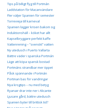
Tips på billigt flyg till Portmán
Laddstation för Macanvändare
Fler väljer Spanien för semester
Torrevieja till karneval
Spanien lägger krisen bakom sig
Induktionshäll – köket har allt
Kapselbryggare perfekt kaffe
Vattenrening – ”svenskt” vatten
Ny utedusch i Puerto Vallarta
Bättre väder i spanska Portmán
Läge att köpa spansk bostad
Portmáns strandbar mer öppet
Påsk spännande i Portmán
Portman bas för vandringar
Nya krogtips – nu med betyg
Ryanair drar inte ner i Alicante
Ljusare gård, bättre utedusch
Spanien byter till brittisk tid?