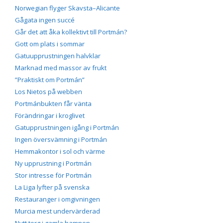
Norwegian flyger Skavsta–Alicante
Gågata ingen succé
Går det att åka kollektivt till Portmán?
Gott om plats i sommar
Gatuupprustningen halvklar
Marknad med massor av frukt
”Praktiskt om Portmán”
Los Nietos på webben
Portmánbukten får vänta
Förändringar i kroglivet
Gatupprustningen igång i Portmán
Ingen översvämning i Portmán
Hemmakontor i sol och värme
Ny upprustning i Portmán
Stor intresse för Portmán
La Liga lyfter på svenska
Restauranger i omgivningen
Murcia mest undervärderad