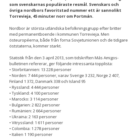
som svenskarnas populäraste resmål. Svenskars och
Nödvändiga
övriga nordbors favoritstad nummer ett är sannolikt
Dessa kakor
Torrevieja, 45 minuter norr om Portmán.
går inte att
välja bort. De
Nordbor är största utländska befolkningsgrupp efter britter
behövs för att
med permanentboende i kommunen Torrevieja. Men
hemsidan
östeuropéerna, både från forna Sovjetunionen och de tidigare
över huvud
öststaterna, kommer starkt.
taget ska
fungera.
Statistik från den 3 april 2013, som tidskriften Más Amigos-
bulletinen refererar, ger följande intressanta topplista:
• Storbritannien: 13 228 personer
Statistik
• Norden: 7 444 personer, varav Sverige 3 232, Norge 2 407,
För att vi ska
Finland 1 372, Danmark 338 och Island 95
kunna
• Ryssland: 4 444 personer
förbättra
• Tyskland: 4 100 personer
hemsidans
• Marocko: 3 114 personer
funktionalitet
• Bulgarien: 2 822 personer
och
• Rumänien: 2 664 personer
uppbyggnad,
• Ukraina: 2 163 personer
baserat på
• Vitryssland: 1 611 personer
hur
• Colombia: 1 278 personer
hemsidan
• Italien 1 190 personer
används.