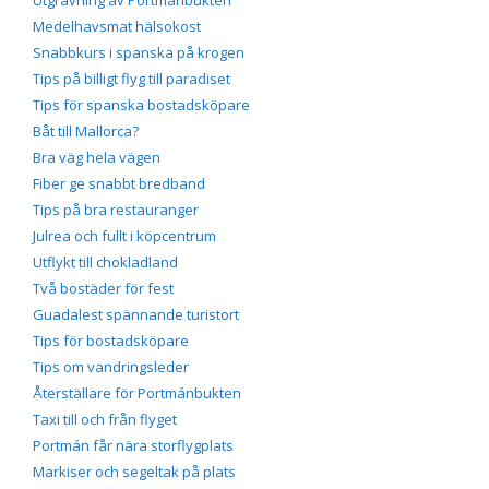
Utgrävning av Portmánbukten
Medelhavsmat hälsokost
Snabbkurs i spanska på krogen
Tips på billigt flyg till paradiset
Tips för spanska bostadsköpare
Båt till Mallorca?
Bra väg hela vägen
Fiber ge snabbt bredband
Tips på bra restauranger
Julrea och fullt i köpcentrum
Utflykt till chokladland
Två bostäder för fest
Guadalest spännande turistort
Tips för bostadsköpare
Tips om vandringsleder
Återställare för Portmánbukten
Taxi till och från flyget
Portmán får nära storflygplats
Markiser och segeltak på plats