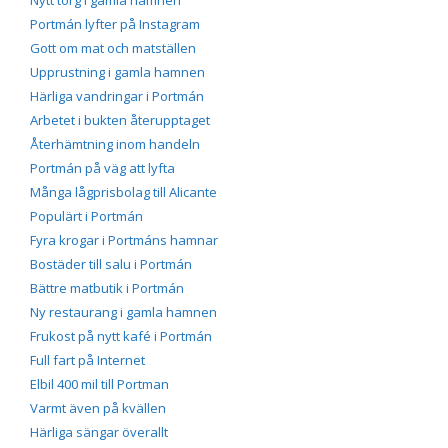
Nytt torg i gamla hamnen
Portmán lyfter på Instagram
Gott om mat och matställen
Upprustning i gamla hamnen
Härliga vandringar i Portmán
Arbetet i bukten återupptaget
Återhämtning inom handeln
Portmán på väg att lyfta
Många lågprisbolag till Alicante
Populärt i Portmán
Fyra krogar i Portmáns hamnar
Bostäder till salu i Portmán
Bättre matbutik i Portmán
Ny restaurang i gamla hamnen
Frukost på nytt kafé i Portmán
Full fart på Internet
Elbil 400 mil till Portman
Varmt även på kvällen
Härliga sängar överallt