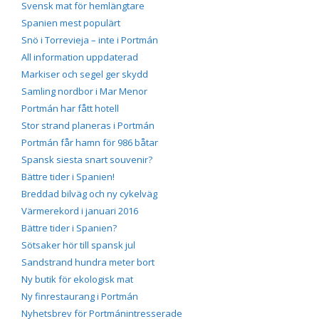
Svensk mat för hemlängtare
Spanien mest populärt
Snö i Torrevieja – inte i Portmán
All information uppdaterad
Markiser och segel ger skydd
Samling nordbor i Mar Menor
Portmán har fått hotell
Stor strand planeras i Portmán
Portmán får hamn för 986 båtar
Spansk siesta snart souvenir?
Bättre tider i Spanien!
Breddad bilväg och ny cykelväg
Värmerekord i januari 2016
Bättre tider i Spanien?
Sötsaker hör till spansk jul
Sandstrand hundra meter bort
Ny butik för ekologisk mat
Ny finrestaurang i Portmán
Nyhetsbrev för Portmánintresserade