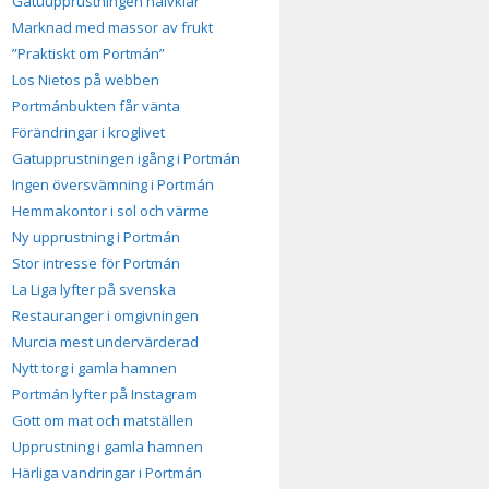
Gatuupprustningen halvklar
Marknad med massor av frukt
”Praktiskt om Portmán”
Los Nietos på webben
Portmánbukten får vänta
Förändringar i kroglivet
Gatupprustningen igång i Portmán
Ingen översvämning i Portmán
Hemmakontor i sol och värme
Ny upprustning i Portmán
Stor intresse för Portmán
La Liga lyfter på svenska
Restauranger i omgivningen
Murcia mest undervärderad
Nytt torg i gamla hamnen
Portmán lyfter på Instagram
Gott om mat och matställen
Upprustning i gamla hamnen
Härliga vandringar i Portmán