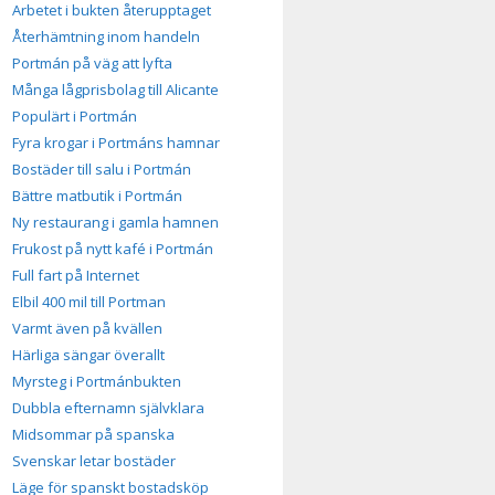
Arbetet i bukten återupptaget
Återhämtning inom handeln
Portmán på väg att lyfta
Många lågprisbolag till Alicante
Populärt i Portmán
Fyra krogar i Portmáns hamnar
Bostäder till salu i Portmán
Bättre matbutik i Portmán
Ny restaurang i gamla hamnen
Frukost på nytt kafé i Portmán
Full fart på Internet
Elbil 400 mil till Portman
Varmt även på kvällen
Härliga sängar överallt
Myrsteg i Portmánbukten
Dubbla efternamn självklara
Midsommar på spanska
Svenskar letar bostäder
Läge för spanskt bostadsköp