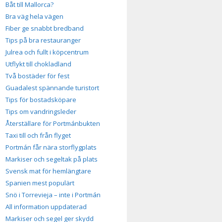
Båt till Mallorca?
Bra väg hela vägen
Fiber ge snabbt bredband
Tips på bra restauranger
Julrea och fullt i köpcentrum
Utflykt till chokladland
Två bostäder för fest
Guadalest spännande turistort
Tips för bostadsköpare
Tips om vandringsleder
Återställare för Portmánbukten
Taxi till och från flyget
Portmán får nära storflygplats
Markiser och segeltak på plats
Svensk mat för hemlängtare
Spanien mest populärt
Snö i Torrevieja – inte i Portmán
All information uppdaterad
Markiser och segel ger skydd