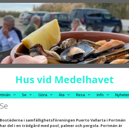
Hus vid Medelhavet
rtmán
Se
Göra
Äta
Resa
Info
Nyhete
Se
Bostäderna i samfällighetsföreningen Puerto Vallarta i Portmán
har del i en trädgård med pool, palmer och pergola. Portmán är