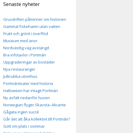
Senaste nyheter
Gruvdriften påminner om historien
Gammal fiskehamn utan vatten
Frukt och grönt i överflöd
Museum med anor
Nordvästlig väg avstängd
Bra infotavlor i Portmán
Uppgraderingar av bostäder
Nya restauranger
Julkrubba utomhus
Portmánteater med historia
Halloween har intagit Portmán
Ny asfalt nedanför husen
Norwegian flyger Skavsta–Alicante
Gågata ingen succé
h
Går det att åka kollektivt till Portmán?
Gott om plats i sommar