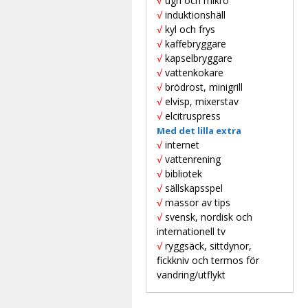
√
ugn och mikro
√
induktionshäll
√
kyl och frys
√
kaffebryggare
√
kapselbryggare
√
vattenkokare
√
brödrost, minigrill
√
elvisp, mixerstav
√
elcitruspress
Med det lilla extra
√
internet
√
vattenrening
√
bibliotek
√
sällskapsspel
√
massor av tips
√
svensk, nordisk och
internationell tv
√
ryggsäck, sittdynor,
fickkniv och termos för
vandring/utflykt