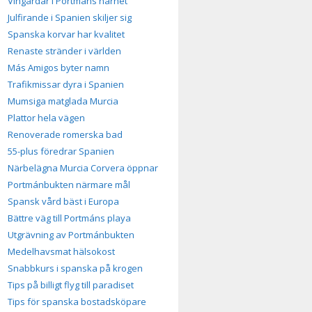
Vingårdar i Portmáns närhet
Julfirande i Spanien skiljer sig
Spanska korvar har kvalitet
Renaste stränder i världen
Más Amigos byter namn
Trafikmissar dyra i Spanien
Mumsiga matglada Murcia
Plattor hela vägen
Renoverade romerska bad
55-plus föredrar Spanien
Närbelägna Murcia Corvera öppnar
Portmánbukten närmare mål
Spansk vård bäst i Europa
Bättre väg till Portmáns playa
Utgrävning av Portmánbukten
Medelhavsmat hälsokost
Snabbkurs i spanska på krogen
Tips på billigt flyg till paradiset
Tips för spanska bostadsköpare