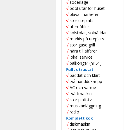
√
söderläge
√
pool utanför huset
√
playa i närheten
√
stor uteplats
√
utemöbler
√
solstolar, solbäddar
√
markis på uteplats
√
stor gasolgrill
√
nära till affärer
√
lokal service
√
balkonger (nr 51)
Fullt utrustat
√
bäddat och klart
√
två handdukar pp
√
AC och värme
√
tvättmaskin
√
stor platt-tv
√
musikanläggning
√
radio
Komplett kök
√
diskmaskin