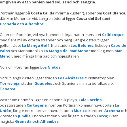
omgiven av ett Spanien med sol, sand och sangria.
Nödvändiga
Portmán ligger på
Costa Cálida
(”varma kusten”), söder om
Cost Blanca
,
Dessa kakor
där Mar Menor tar vid. Längre söderut ligger
Costa del Sol
samt
går inte att
Granada och Alhambra
.
välja bort. De
behövs för att
hemsidan
Öster om Portmán, vid nya hamnen, börjar naturreservatet
Calblanque
,
över huvud
med flera mil av orörda stränder och berg. Längre österut ligger
taget ska
golfområdet
La Manga Golf
, lilla staden
Los Belones
, fiskebyn
Cabo de
fungera.
Palos
och Manhattanlika
La Manga del Mar Menor
med lagunen
Mar
Menor
, med många fina bad och nöjesställen.
Norr om Portmán ligger
Los Nietos
.
Statistik
För att vi ska
Norrut längs kusten ligger staden
Los Alcázares
, turistmetropolen
kunna
Torrevieja
,
staden
Guadelest
och
Spaniens minsta befolkade ö,
förbättra
Tabarca
.
hemsidans
funktionalitet
och
Väster om Portmán ligger en osannolik playa,
Cala Cortina
,
uppbyggnad,
och storstaden
Cartagena
; norr om Portmán kommunhuvudorten
La
baserat på
Unión
, längre norrut provinshuvudstaden
Murica
, kurorten
Archena
oc
hur
vinstaden
Jumilla
; i nordväst den 5 500 år gamla staden
Lorca
; i väst
hemsidan
magiska
Granada och Alhambra
.
används.