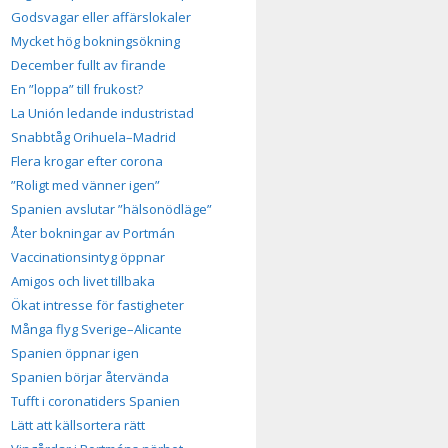
Godsvagar eller affärslokaler
Mycket hög bokningsökning
December fullt av firande
En ”loppa” till frukost?
La Unión ledande industristad
Snabbtåg Orihuela–Madrid
Flera krogar efter corona
”Roligt med vänner igen”
Spanien avslutar ”hälsonödläge”
Åter bokningar av Portmán
Vaccinationsintyg öppnar
Amigos och livet tillbaka
Ökat intresse för fastigheter
Många flyg Sverige–Alicante
Spanien öppnar igen
Spanien börjar återvända
Tufft i coronatiders Spanien
Lätt att källsortera rätt