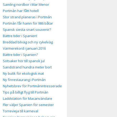
Samling nordbor i Mar Menor
Portmán har fått hotell
Stor strand planeras i Portmán
Portmán får hamn för 986 båtar
Spansk siesta snart souvenir?
Bättre tider i Spanien!
Breddad bilväg och ny cykelväg
Värmerekord i januari 2016
Bättre tider i Spanien?
Sötsaker hör till spansk jul
Sandstrand hundra meter bort
Ny butik för ekologisk mat
Ny finrestaurang i Portmán
Nyhetsbrev för Portmánintresserade
Tips på billigt flyg till Portmán
Laddstation för Macanvändare
Fler väljer Spanien för semester
Torrevieja till karneval