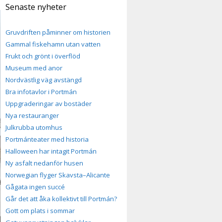
Senaste nyheter
Gruvdriften påminner om historien
Gammal fiskehamn utan vatten
Frukt och grönt i överflöd
Museum med anor
Nordvästlig väg avstängd
Bra infotavlor i Portmán
Uppgraderingar av bostäder
Nya restauranger
Julkrubba utomhus
Portmánteater med historia
Halloween har intagit Portmán
Ny asfalt nedanför husen
Norwegian flyger Skavsta–Alicante
Gågata ingen succé
Går det att åka kollektivt till Portmán?
Gott om plats i sommar