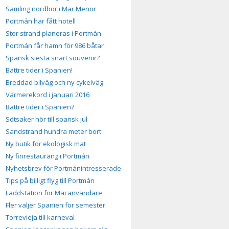
Samling nordbor i Mar Menor
Portmán har fått hotell
Stor strand planeras i Portmán
Portmán får hamn för 986 båtar
Spansk siesta snart souvenir?
Bättre tider i Spanien!
Breddad bilväg och ny cykelväg
Värmerekord i januari 2016
Bättre tider i Spanien?
Sötsaker hör till spansk jul
Sandstrand hundra meter bort
Ny butik för ekologisk mat
Ny finrestaurang i Portmán
Nyhetsbrev för Portmánintresserade
Tips på billigt flyg till Portmán
Laddstation för Macanvändare
Fler väljer Spanien för semester
Torrevieja till karneval