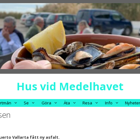
Hus vid Medelhavet
rtmán
Se
Göra
Äta
Resa
Info
Nyhete
sen
rto Vallarta fått ny asfalt.