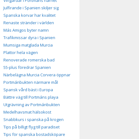
Vingårdar i Portmáns närhet
Julfirande i Spanien skiljer sig
Spanska korvar har kvalitet
Renaste stränder i världen
Más Amigos byter namn
Trafikmissar dyra i Spanien
Mumsiga matglada Murcia
Plattor hela vägen
Renoverade romerska bad
55-plus föredrar Spanien
Närbelägna Murcia Corvera öppnar
Portmánbukten närmare mål
Spansk vård bäst i Europa
Bättre väg till Portmáns playa
Utgrävning av Portmánbukten
Medelhavsmat hälsokost
Snabbkurs i spanska på krogen
Tips på billigt flyg till paradiset
Tips för spanska bostadsköpare