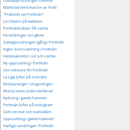
Gatuupprustningen halvklar
Marknad med massor av frukt
”Praktiskt om Portmán”
Los Nietos på webben
Portmánbukten får vänta
Förändringar i kroglivet
Gatupprustningen igång i Portmán
Ingen översvämning i Portmán
Hemmakontor i sol och värme
Ny upprustning i Portmán
Stor intresse för Portmán
La Liga lyfter på svenska
Restauranger i omgivningen
Murcia mest undervärderad
Nytt torg i gamla hamnen
Portmán lyfter på Instagram
Gott om mat och matställen
Upprustning i gamla hamnen
Härliga vandringar i Portmán