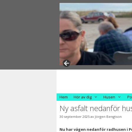
Hoppa
till
innehåll
Previous
Hem
Hör av dig
Husen
Po
Ny asfalt nedanför hu
30 september 2025
av
Jörgen Bengtson
Nu har vägen nedanför radhusen i Pue