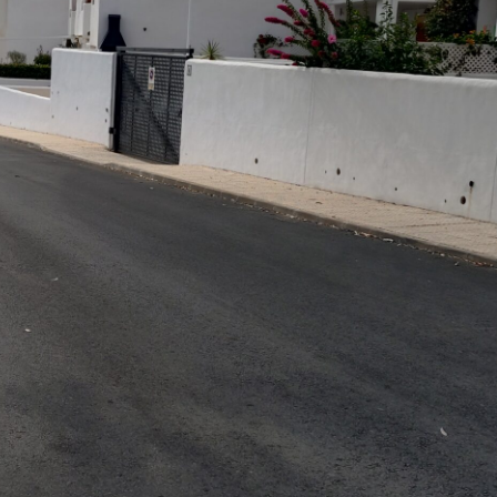
Upplevelse
För att vår
hemsida ska
prestera så
bra som
möjligt
under ditt
besök. Om
du nekar de
här kakorna
kommer viss
funktionalitet
att försvinna
från
hemsidan.
Marknadsföring
Genom att dela
med dig av dina
intressen och ditt