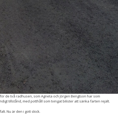
beteende när du
surfar ökar du
chansen att få se
personligt
anpassat innehåll
och erbjudanden.
för de två radhusen, som Agneta och Jörgen Bengtson har som
digt tillstånd, med potthåll som tvingat bilister att sänka farten rejält.
lt. Nu är den i gott skick.