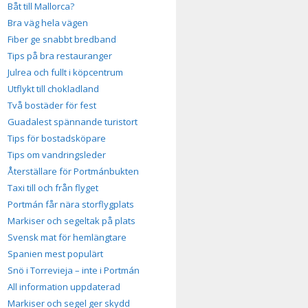
Båt till Mallorca?
Bra väg hela vägen
Fiber ge snabbt bredband
Tips på bra restauranger
Julrea och fullt i köpcentrum
Utflykt till chokladland
Två bostäder för fest
Guadalest spännande turistort
Tips för bostadsköpare
Tips om vandringsleder
Återställare för Portmánbukten
Taxi till och från flyget
Portmán får nära storflygplats
Markiser och segeltak på plats
Svensk mat för hemlängtare
Spanien mest populärt
Snö i Torrevieja – inte i Portmán
All information uppdaterad
Markiser och segel ger skydd