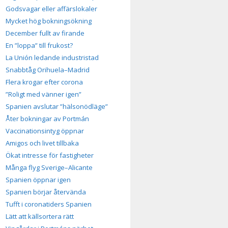
Godsvagar eller affärslokaler
Mycket hög bokningsökning
December fullt av firande
En ”loppa” till frukost?
La Unión ledande industristad
Snabbtåg Orihuela–Madrid
Flera krogar efter corona
”Roligt med vänner igen”
Spanien avslutar ”hälsonödläge”
Åter bokningar av Portmán
Vaccinationsintyg öppnar
Amigos och livet tillbaka
Ökat intresse för fastigheter
Många flyg Sverige–Alicante
Spanien öppnar igen
Spanien börjar återvända
Tufft i coronatiders Spanien
Lätt att källsortera rätt