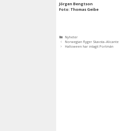
Jörgen Bengtson
Foto: Thomas Geibe
Kategorier
Nyheter
Norwegian flyger Skavsta–Alicante
Halloween har intagit Portmán