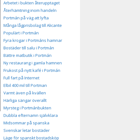
Arbetet i bukten återupptaget
Återhämtning inom handeln
Portmán på väg att lyfta
Många lågprisbolag till Alicante
Populärt i Portmán
Fyra krogar i Portmáns hamnar
Bostäder till salu i Portmán
Bättre matbutik i Portmán
Ny restaurang i gamla hamnen
Frukost på nytt kafé i Portmán
Full fart på Internet
Elbil 400 mil till Portman
Varmt även på kvällen
Härliga sängar överallt
Myrsteg i Portmánbukten
Dubbla efternamn självklara
Midsommar på spanska
Svenskar letar bostäder
Läge för spanskt bostadsköp