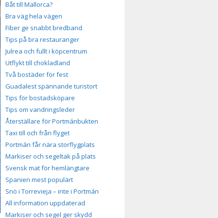
Båt till Mallorca?
Bra väg hela vägen
Fiber ge snabbt bredband
Tips på bra restauranger
Julrea och fullt i köpcentrum
Utflykt till chokladland
Två bostäder för fest
Guadalest spännande turistort
Tips för bostadsköpare
Tips om vandringsleder
Återställare för Portmánbukten
Taxi till och från flyget
Portmán får nära storflygplats
Markiser och segeltak på plats
Svensk mat för hemlängtare
Spanien mest populärt
Snö i Torrevieja – inte i Portmán
All information uppdaterad
Markiser och segel ger skydd