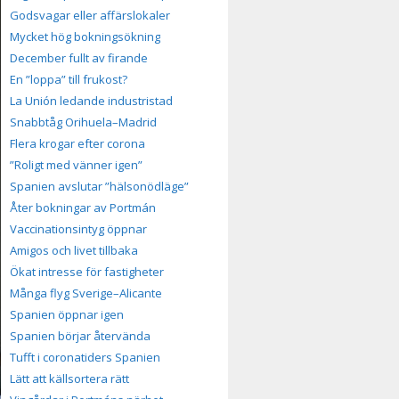
Godsvagar eller affärslokaler
Mycket hög bokningsökning
December fullt av firande
En ”loppa” till frukost?
La Unión ledande industristad
Snabbtåg Orihuela–Madrid
Flera krogar efter corona
”Roligt med vänner igen”
Spanien avslutar ”hälsonödläge”
Åter bokningar av Portmán
Vaccinationsintyg öppnar
Amigos och livet tillbaka
Ökat intresse för fastigheter
Många flyg Sverige–Alicante
Spanien öppnar igen
Spanien börjar återvända
Tufft i coronatiders Spanien
Lätt att källsortera rätt