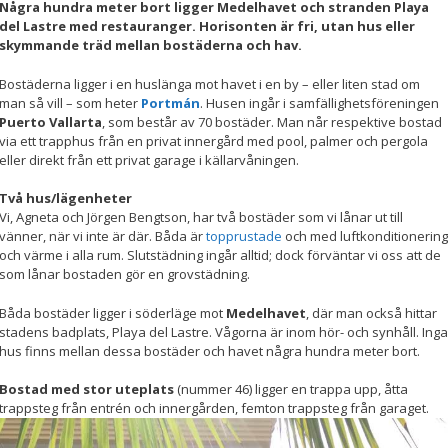
Några hundra meter bort ligger Medelhavet och stranden Playa
del Lastre med restauranger. Horisonten är fri, utan
hus eller
Nödvändiga
skymmande träd mellan bostäderna och hav.
Dessa kakor
går inte att
Bostäderna ligger i en huslänga mot havet i en by – eller liten stad om
välja bort. De
man så vill – som heter
Portmán
. Husen ingår i samfällighetsföreningen
behövs för att
Puerto Vallarta
, som består av 70 bostäder. Man når respektive bostad
hemsidan
över huvud
via ett trapphus från en privat innergård med pool, palmer och pergola
taget ska
eller direkt från ett privat garage i källarvåningen.
fungera.
Två hus/lägenheter
Vi, Agneta och Jörgen Bengtson, har två bostäder som vi lånar ut till
vänner, när vi inte är där. Båda är
topprustade
och med luftkonditionering
Statistik
och värme i alla rum. Slutstädning ingår alltid; dock förväntar vi oss att de
För att vi ska
som lånar bostaden gör en grovstädning.
kunna
förbättra
Båda bostäder ligger i söderläge mot
Medelhavet
, där man också hittar
hemsidans
stadens badplats, Playa del Lastre. Vågorna är inom hör- och synhåll. Inga
funktionalitet
hus finns mellan dessa bostäder och havet några hundra meter bort.
och
uppbyggnad,
baserat på
Bostad med stor uteplats
(nummer 46) ligger en trappa upp, åtta
hur
trappsteg från entrén och innergården, femton trappsteg från garaget.
hemsidan
används.