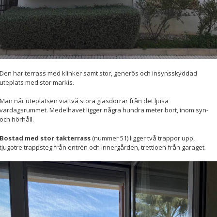
beteende när du
surfar ökar du
chansen att få se
personligt
anpassat innehåll
och erbjudanden.
Den har terrass med klinker samt stor, generös och insynsskyddad
uteplats med stor markis.
Man når uteplatsen via två stora glasdörrar från det ljusa
vardagsrummet. Medelhavet ligger några hundra meter bort, inom syn-
och hörhåll.
Bostad med stor takterrass
(nummer 51) ligger två trappor upp,
tjugotre trappsteg från entrén och innergården, trettioen från garaget.