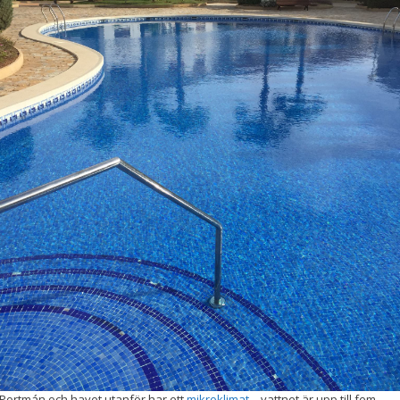
Portmán och havet utanför har ett
mikroklimat
– vattnet är upp till fem