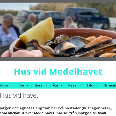
Hus vid Medelhavet
rtmán
Se
Göra
Äta
Resa
Info
Nyhete
Hus vid havet
Jörgen och Agneta Bengtson har två bostäder (hus/lägenheter),
som blickar ut över Medelhavet, har sol från morgon till kväll.