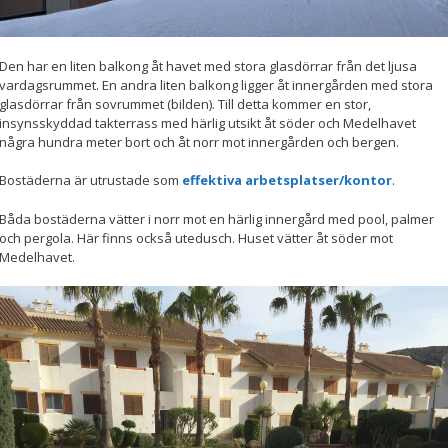
Den har en liten balkong åt havet med stora glasdörrar från det ljusa
vardagsrummet. En andra liten balkong ligger åt innergården med stora
glasdörrar från sovrummet (bilden). Till detta kommer en stor,
insynsskyddad takterrass med härlig utsikt åt söder och Medelhavet
några hundra meter bort och åt norr mot innergården och bergen.
Bostäderna är utrustade som
effektiva arbetsplatser/kontor
.
Båda bostäderna vätter i norr mot en härlig innergård med pool, palmer
och pergola. Här finns också utedusch. Huset vätter åt söder mot
Medelhavet.