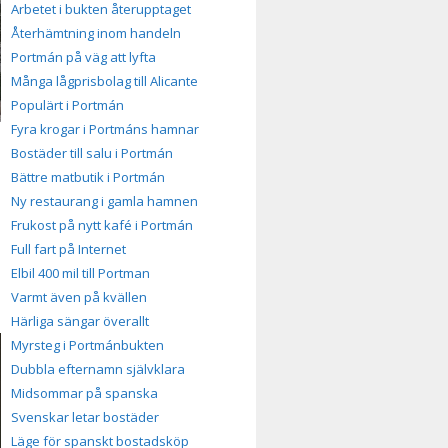
Arbetet i bukten återupptaget
Återhämtning inom handeln
Portmán på väg att lyfta
Många lågprisbolag till Alicante
Populärt i Portmán
Fyra krogar i Portmáns hamnar
Bostäder till salu i Portmán
Bättre matbutik i Portmán
Ny restaurang i gamla hamnen
Frukost på nytt kafé i Portmán
Full fart på Internet
Elbil 400 mil till Portman
Varmt även på kvällen
Härliga sängar överallt
Myrsteg i Portmánbukten
Dubbla efternamn självklara
Midsommar på spanska
Svenskar letar bostäder
Läge för spanskt bostadsköp