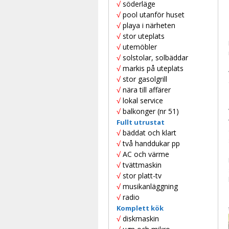
√
söderläge
√
pool utanför huset
√
playa i närheten
√
stor uteplats
√
utemöbler
√
solstolar, solbäddar
√
markis på uteplats
√
stor gasolgrill
√
nära till affärer
√
lokal service
√
balkonger (nr 51)
Fullt utrustat
√
bäddat och klart
√
två handdukar pp
√
AC och värme
√
tvättmaskin
√
stor platt-tv
√
musikanläggning
√
radio
Komplett kök
√
diskmaskin