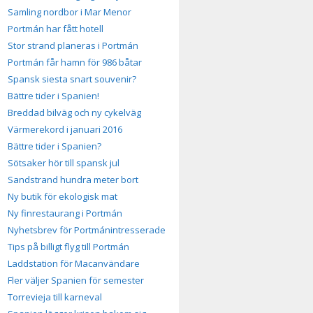
Samling nordbor i Mar Menor
Portmán har fått hotell
Stor strand planeras i Portmán
Portmán får hamn för 986 båtar
Spansk siesta snart souvenir?
Bättre tider i Spanien!
Breddad bilväg och ny cykelväg
Värmerekord i januari 2016
Bättre tider i Spanien?
Sötsaker hör till spansk jul
Sandstrand hundra meter bort
Ny butik för ekologisk mat
Ny finrestaurang i Portmán
Nyhetsbrev för Portmánintresserade
Tips på billigt flyg till Portmán
Laddstation för Macanvändare
Fler väljer Spanien för semester
Torrevieja till karneval