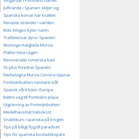
Vingårdar i Portmáns närhet
Julfirande i Spanien skiljer sig
Spanska korvar har kvalitet
Renaste stränder i världen
Más Amigos byter namn
Trafikmissar dyra i Spanien
Mumsiga matglada Murcia
Plattor hela vägen
Renoverade romerska bad
55-plus föredrar Spanien
Närbelägna Murcia Corvera öppnar
Portmánbukten närmare mål
Spansk vård bäst i Europa
Bättre väg till Portmáns playa
Utgrävning av Portmánbukten
Medelhavsmat hälsokost
Snabbkurs i spanska på krogen
Tips på billigt flyg till paradiset
Tips för spanska bostadsköpare