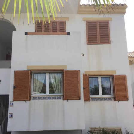
Upplevelse
För att vår
hemsida ska
prestera så
bra som
möjligt
under ditt
besök. Om
du nekar de
här kakorna
kommer viss
funktionalitet
att försvinna
från
hemsidan.
Marknadsföring
Genom att dela
med dig av dina
intressen och ditt