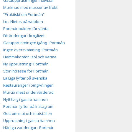
Gatuupprustningen halvklar
Marknad med massor av frukt
”Praktiskt om Portmán”
Los Nietos på webben
Portmánbukten får vänta
Förändringar i kroglivet
Gatupprustningen igång i Portmán
Ingen översvämning i Portmán
Hemmakontor i sol och värme
Ny upprustning i Portmán
Stor intresse för Portmán
La Liga lyfter på svenska
Restauranger i omgivningen
Murcia mest undervärderad
Nytt torg i gamla hamnen
Portmán lyfter på Instagram
Gott om mat och matställen
Upprustning i gamla hamnen
Härliga vandringar i Portmán