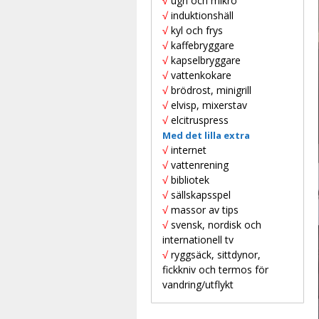
√
ugn och mikro
√
induktionshäll
√
kyl och frys
√
kaffebryggare
√
kapselbryggare
√
vattenkokare
√
brödrost, minigrill
√
elvisp, mixerstav
√
elcitruspress
Med det lilla extra
√
internet
√
vattenrening
√
bibliotek
√
sällskapsspel
√
massor av tips
√
svensk, nordisk och
internationell tv
√
ryggsäck, sittdynor,
fickkniv och termos för
vandring/utflykt