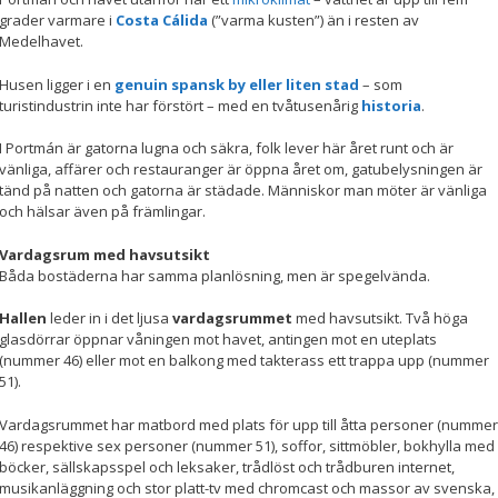
grader varmare i
Costa Cálida
(”varma kusten”) än i resten av
Medelhavet.
Husen ligger i en
genuin spansk by eller liten stad
– som
turistindustrin inte har förstört – med en tvåtusenårig
historia
.
I Portmán är gatorna lugna och säkra, folk lever här året runt och är
vänliga, affärer och restauranger är öppna året om, gatubelysningen är
tänd på natten och gatorna är städade. Människor man möter är vänliga
och hälsar även på främlingar.
Vardagsrum med havsutsikt
Båda bostäderna har samma planlösning, men är spegelvända.
Hallen
leder in i det ljusa
vardagsrummet
med havsutsikt. Två höga
glasdörrar öppnar våningen mot havet, antingen mot en uteplats
(nummer 46) eller mot en balkong med takterass ett trappa upp (nummer
51).
Vardagsrummet har matbord med plats för upp till åtta personer (nummer
46) respektive sex personer (nummer 51), soffor, sittmöbler, bokhylla med
böcker, sällskapsspel och leksaker, trådlöst och trådburen internet,
musikanläggning och stor platt-tv med chromcast och massor av svenska,