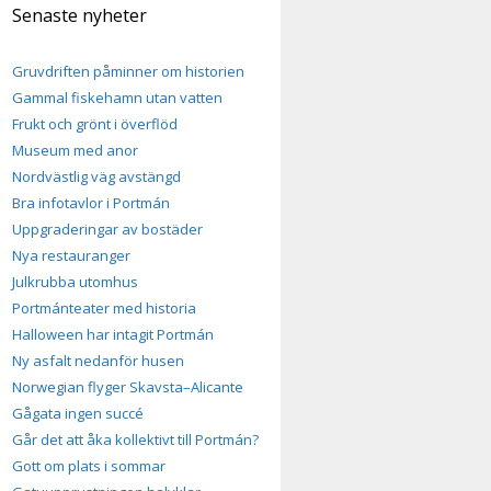
Senaste nyheter
Gruvdriften påminner om historien
Gammal fiskehamn utan vatten
Frukt och grönt i överflöd
Museum med anor
Nordvästlig väg avstängd
Bra infotavlor i Portmán
Uppgraderingar av bostäder
Nya restauranger
Julkrubba utomhus
Portmánteater med historia
Halloween har intagit Portmán
Ny asfalt nedanför husen
Norwegian flyger Skavsta–Alicante
Gågata ingen succé
Går det att åka kollektivt till Portmán?
Gott om plats i sommar