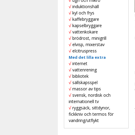
√
ugn och mikro
√
induktionshäll
√
kyl och frys
√
kaffebryggare
√
kapselbryggare
√
vattenkokare
√
brödrost, minigrill
√
elvisp, mixerstav
√
elcitruspress
Med det lilla extra
√
internet
√
vattenrening
√
bibliotek
√
sällskapsspel
√
massor av tips
√
svensk, nordisk och
internationell tv
√
ryggsäck, sittdynor,
fickkniv och termos för
vandring/utflykt