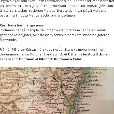
beteende när du
utgrävningar som skett – och fortfarande sker – i samhället. Man har hitta
surfar ökar du
en romersk villa och grävt fram ett 60 kvadratmeter stort mosaikgolv, som
chansen att få se
är störst i sitt slag i regionen Murcia. Nya utgrävningar pågår vid byns
personligt
östra infart mot La Manga, söder om landsvägen.
anpassat innehåll
och erbjudanden.
Kärt barn har många namn
Portmáns nedgång följde på Romarrikets. Först kom vandaler, sedan
germanska visigoter, avlösta av byzantiska härskare innan visigoterna
återvände.
Från är 743 efter Kristus härskade nordafrikanska morer (muslimer).
Under morerna var Portmán känd som
Abû Üthâm
eller
Abû Üthmân
,
senare som
Bortman al Kibir
och
Bortman a Cabir
.