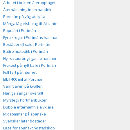
t
Arbetet i bukten återupptaget
Återhämtning inom handeln
Portmán på väg att lyfta
Många lågprisbolag till Alicante
Populärt i Portmán
Fyra krogar i Portmáns hamnar
Bostäder till salu i Portmán
Bättre matbutik i Portmán
Ny restaurang i gamla hamnen
Frukost på nytt kafé i Portmán
Full fart på Internet
Elbil 400 mil till Portman
Varmt även på kvällen
Härliga sängar överallt
Myrsteg i Portmánbukten
Dubbla efternamn självklara
Midsommar på spanska
Svenskar letar bostäder
Läge för spanskt bostadsköp