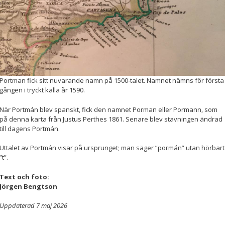
Portman fick sitt nuvarande namn på 1500-talet. Namnet nämns för första
gången i tryckt källa år 1590.
När Portmán blev spanskt, fick den namnet Porman eller Pormann, som
på denna karta från Justus Perthes 1861. Senare blev stavningen ändrad
till dagens Portmán.
Uttalet av Portmán visar på ursprunget; man säger ”pormán” utan hörbart
”t”.
Text och foto:
Jörgen Bengtson
Uppdaterad 7 maj 2026