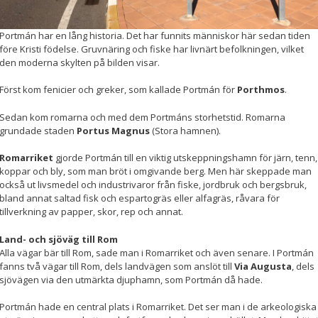
Portmán har en lång historia. Det har funnits människor här sedan tiden
Upplevelse
före Kristi födelse. Gruvnäring och fiske har livnärt befolkningen, vilket
För att vår
den moderna skylten på bilden visar.
hemsida ska
prestera så
Först kom fenicier och greker, som kallade Portmán för
Porthmos
.
bra som
möjligt
Sedan kom romarna och med dem Portmáns storhetstid. Romarna
under ditt
grundade staden
Portus Magnus
(Stora hamnen).
besök. Om
du nekar de
här kakorna
Romarriket
gjorde Portmán till en viktig utskeppningshamn för järn, tenn,
kommer viss
koppar och bly, som man bröt i omgivande berg. Men här skeppade man
funktionalitet
också ut livsmedel och industrivaror från fiske, jordbruk och bergsbruk,
att försvinna
bland annat saltad fisk och espartogräs eller alfagräs, råvara för
från
tillverkning av papper, skor, rep och annat.
hemsidan.
Land- och sjöväg till Rom
Alla vägar bär till Rom, sade man i Romarriket och även senare. I Portmán
fanns två vägar till Rom, dels landvägen som anslöt till
Via Augusta
, dels
Marknadsföring
sjövägen via den utmärkta djuphamn, som Portmán då hade.
Genom att dela
med dig av dina
Portmán hade en central plats i Romarriket. Det ser man i de arkeologiska
intressen och ditt