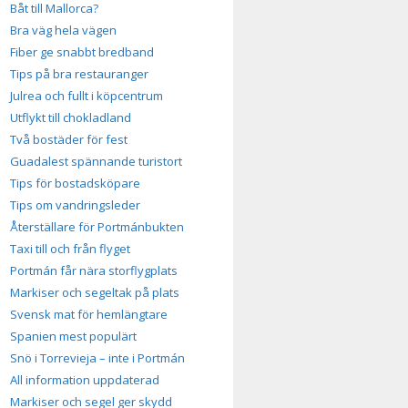
Båt till Mallorca?
Bra väg hela vägen
Fiber ge snabbt bredband
Tips på bra restauranger
Julrea och fullt i köpcentrum
Utflykt till chokladland
Två bostäder för fest
Guadalest spännande turistort
Tips för bostadsköpare
Tips om vandringsleder
Återställare för Portmánbukten
Taxi till och från flyget
Portmán får nära storflygplats
Markiser och segeltak på plats
Svensk mat för hemlängtare
Spanien mest populärt
Snö i Torrevieja – inte i Portmán
All information uppdaterad
Markiser och segel ger skydd