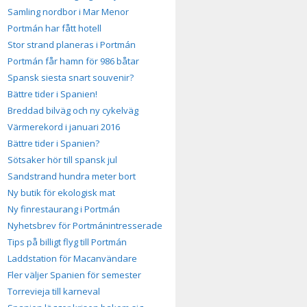
Samling nordbor i Mar Menor
Portmán har fått hotell
Stor strand planeras i Portmán
Portmán får hamn för 986 båtar
Spansk siesta snart souvenir?
Bättre tider i Spanien!
Breddad bilväg och ny cykelväg
Värmerekord i januari 2016
Bättre tider i Spanien?
Sötsaker hör till spansk jul
Sandstrand hundra meter bort
Ny butik för ekologisk mat
Ny finrestaurang i Portmán
Nyhetsbrev för Portmánintresserade
Tips på billigt flyg till Portmán
Laddstation för Macanvändare
Fler väljer Spanien för semester
Torrevieja till karneval