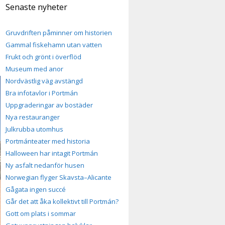
Senaste nyheter
Gruvdriften påminner om historien
Gammal fiskehamn utan vatten
Frukt och grönt i överflöd
Museum med anor
Nordvästlig väg avstängd
Bra infotavlor i Portmán
Uppgraderingar av bostäder
Nya restauranger
Julkrubba utomhus
Portmánteater med historia
Halloween har intagit Portmán
Ny asfalt nedanför husen
Norwegian flyger Skavsta–Alicante
Gågata ingen succé
Går det att åka kollektivt till Portmán?
Gott om plats i sommar