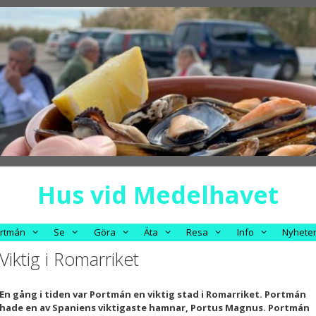
Hus vid Medelhavet
rtmán
Se
Göra
Äta
Resa
Info
Nyhete
Viktig i Romarriket
En gång i tiden var Portmán en viktig stad i Romarriket. Portmán
hade en av Spaniens viktigaste hamnar, Portus Magnus. Portmán