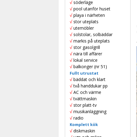
√
söderläge
√
pool utanför huset
√
playa i närheten
√
stor uteplats
√
utemöbler
√
solstolar, solbäddar
√
markis på uteplats
√
stor gasolgrill
√
nära till affärer
√
lokal service
√
balkonger (nr 51)
Fullt utrustat
√
bäddat och klart
√
två handdukar pp
√
AC och värme
√
tvättmaskin
√
stor platt-tv
√
musikanläggning
√
radio
Komplett kök
√
diskmaskin