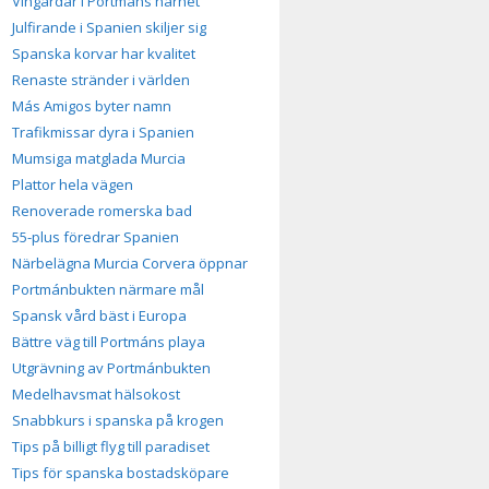
Vingårdar i Portmáns närhet
Julfirande i Spanien skiljer sig
Spanska korvar har kvalitet
Renaste stränder i världen
Más Amigos byter namn
Trafikmissar dyra i Spanien
Mumsiga matglada Murcia
Plattor hela vägen
Renoverade romerska bad
55-plus föredrar Spanien
Närbelägna Murcia Corvera öppnar
Portmánbukten närmare mål
Spansk vård bäst i Europa
Bättre väg till Portmáns playa
Utgrävning av Portmánbukten
Medelhavsmat hälsokost
Snabbkurs i spanska på krogen
Tips på billigt flyg till paradiset
Tips för spanska bostadsköpare