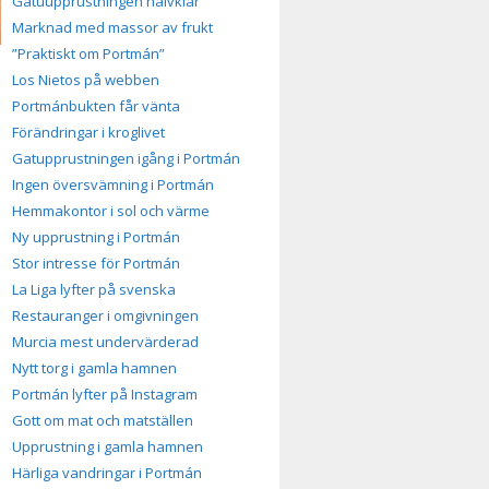
Gatuupprustningen halvklar
Marknad med massor av frukt
”Praktiskt om Portmán”
Los Nietos på webben
Portmánbukten får vänta
Förändringar i kroglivet
Gatupprustningen igång i Portmán
Ingen översvämning i Portmán
Hemmakontor i sol och värme
Ny upprustning i Portmán
Stor intresse för Portmán
La Liga lyfter på svenska
Restauranger i omgivningen
Murcia mest undervärderad
Nytt torg i gamla hamnen
Portmán lyfter på Instagram
Gott om mat och matställen
Upprustning i gamla hamnen
Härliga vandringar i Portmán