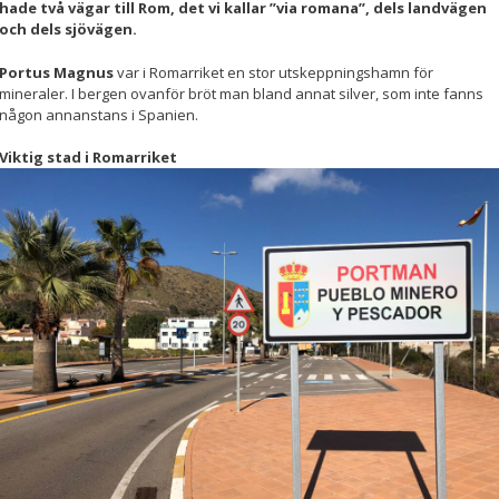
hade två vägar till Rom, det vi kallar ”via romana”, dels landvägen
och dels sjövägen.
Nödvändiga
Dessa kakor
Portus Magnus
var i Romarriket en stor utskeppningshamn för
går inte att
mineraler. I bergen ovanför bröt man bland annat silver, som inte fanns
välja bort. De
någon annanstans i Spanien.
behövs för att
hemsidan
över huvud
Viktig stad i Romarriket
taget ska
fungera.
Statistik
För att vi ska
kunna
förbättra
hemsidans
funktionalitet
och
uppbyggnad,
baserat på
hur
hemsidan
används.