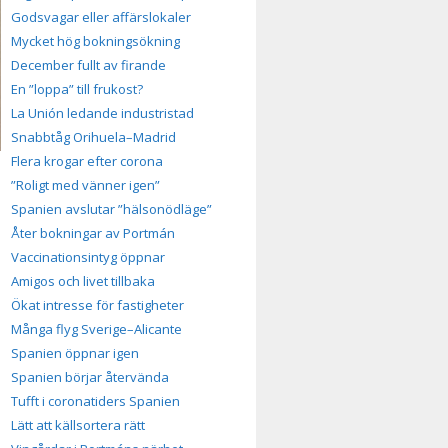
Godsvagar eller affärslokaler
Mycket hög bokningsökning
December fullt av firande
En ”loppa” till frukost?
La Unión ledande industristad
Snabbtåg Orihuela–Madrid
Flera krogar efter corona
”Roligt med vänner igen”
Spanien avslutar ”hälsonödläge”
Åter bokningar av Portmán
Vaccinationsintyg öppnar
Amigos och livet tillbaka
Ökat intresse för fastigheter
Många flyg Sverige–Alicante
Spanien öppnar igen
Spanien börjar återvända
Tufft i coronatiders Spanien
Lätt att källsortera rätt