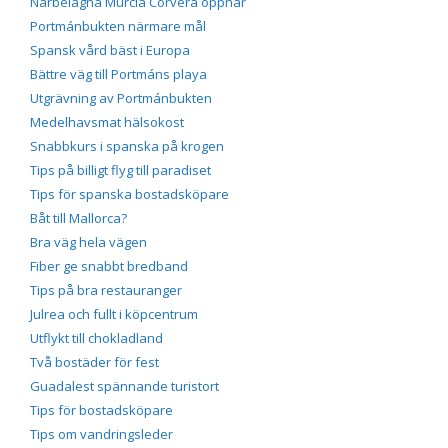
Närbelägna Murcia Corvera öppnar
Portmánbukten närmare mål
Spansk vård bäst i Europa
Bättre väg till Portmáns playa
Utgrävning av Portmánbukten
Medelhavsmat hälsokost
Snabbkurs i spanska på krogen
Tips på billigt flyg till paradiset
Tips för spanska bostadsköpare
Båt till Mallorca?
Bra väg hela vägen
Fiber ge snabbt bredband
Tips på bra restauranger
Julrea och fullt i köpcentrum
Utflykt till chokladland
Två bostäder för fest
Guadalest spännande turistort
Tips för bostadsköpare
Tips om vandringsleder