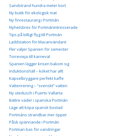
Sandstrand hundra meter bort
Ny butik för ekologisk mat
Ny finrestaurang i Portmán
Nyhetsbrev för Portmánintresserade
Tips på billigt flyg till Portmán
Laddstation för Macanvändare
Fler väljer Spanien för semester
Torrevieja till karneval
Spanien lägger krisen bakom sig
Induktionshäll – köket har allt
Kapselbryggare perfekt kaffe
Vattenrening – ”svenskt” vatten
Ny utedusch i Puerto Vallarta
Bättre väder i spanska Portmán
Läge att köpa spansk bostad
Portmáns strandbar mer öppet
Påsk spännande i Portmán
Portman bas för vandringar