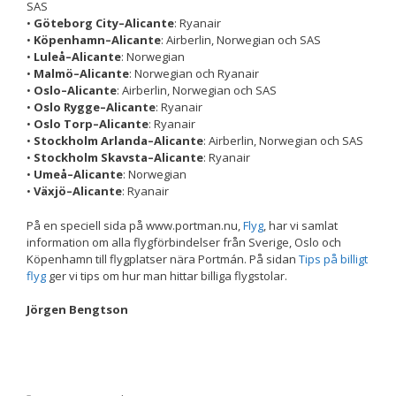
SAS
•
Göteborg City–Alicante
: Ryanair
•
Köpenhamn–Alicante
: Airberlin, Norwegian och SAS
Upplevelse
•
Luleå–Alicante
: Norwegian
För att vår
•
Malmö–Alicante
: Norwegian och Ryanair
hemsida ska
•
Oslo–Alicante
: Airberlin, Norwegian och SAS
prestera så
•
Oslo Rygge–Alicante
: Ryanair
bra som
•
Oslo Torp–Alicante
: Ryanair
möjligt
•
Stockholm Arlanda–Alicante
: Airberlin, Norwegian och SAS
under ditt
•
Stockholm Skavsta–Alicante
: Ryanair
besök. Om
•
Umeå–Alicante
: Norwegian
du nekar de
•
Växjö–Alicante
: Ryanair
här kakorna
kommer viss
På en speciell sida på www.portman.nu,
Flyg
, har vi samlat
funktionalitet
information om alla flygförbindelser från Sverige, Oslo och
att försvinna
Köpenhamn till flygplatser nära Portmán. På sidan
Tips på billigt
från
flyg
ger vi tips om hur man hittar billiga flygstolar.
hemsidan.
Jörgen Bengtson
Marknadsföring
Genom att dela
med dig av dina
intressen och ditt