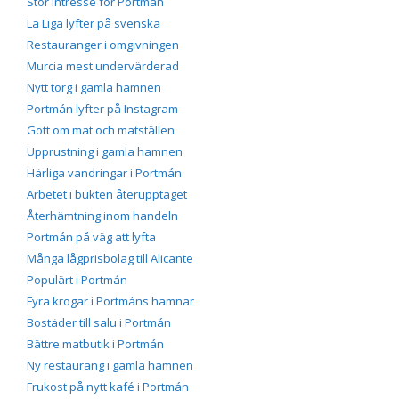
Stor intresse för Portmán
La Liga lyfter på svenska
Restauranger i omgivningen
Murcia mest undervärderad
Nytt torg i gamla hamnen
Portmán lyfter på Instagram
Gott om mat och matställen
Upprustning i gamla hamnen
Härliga vandringar i Portmán
Arbetet i bukten återupptaget
Återhämtning inom handeln
Portmán på väg att lyfta
Många lågprisbolag till Alicante
Populärt i Portmán
Fyra krogar i Portmáns hamnar
Bostäder till salu i Portmán
Bättre matbutik i Portmán
Ny restaurang i gamla hamnen
Frukost på nytt kafé i Portmán