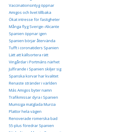
Vaccinationsintyg öppnar
Amigos och livet tillbaka
Ökat intresse för fastigheter
Många flyg Sverige–Alicante
Spanien öppnar igen
Spanien börjar återvända
Tufft i coronatiders Spanien
Lätt att källsortera rätt
Vingårdar i Portmáns närhet
Julfirande i Spanien skiljer sig
Spanska korvar har kvalitet
Renaste stränder i världen
Más Amigos byter namn
Trafikmissar dyra i Spanien
Mumsiga matglada Murcia
Plattor hela vägen
Renoverade romerska bad
55-plus föredrar Spanien