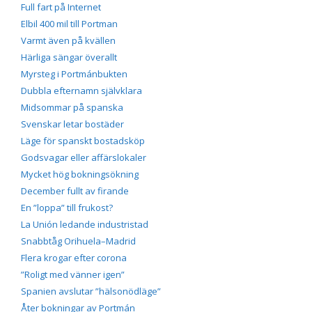
Full fart på Internet
Elbil 400 mil till Portman
Varmt även på kvällen
Härliga sängar överallt
Myrsteg i Portmánbukten
Dubbla efternamn självklara
Midsommar på spanska
Svenskar letar bostäder
Läge för spanskt bostadsköp
Godsvagar eller affärslokaler
Mycket hög bokningsökning
December fullt av firande
En ”loppa” till frukost?
La Unión ledande industristad
Snabbtåg Orihuela–Madrid
Flera krogar efter corona
”Roligt med vänner igen”
Spanien avslutar ”hälsonödläge”
Åter bokningar av Portmán