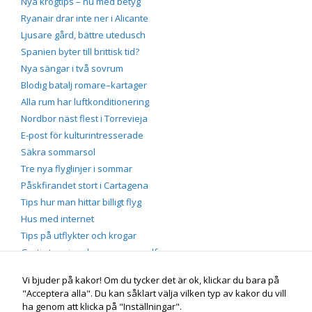
Nya krogtips – nu med betyg
Ryanair drar inte ner i Alicante
Ljusare gård, bättre utedusch
Spanien byter till brittisk tid?
Nya sängar i två sovrum
Blodig batalj romare–kartager
Alla rum har luftkonditionering
Nordbor näst flest i Torrevieja
E-post för kulturintresserade
Säkra sommarsol
Tre nya flyglinjer i sommar
Påskfirandet stort i Cartagena
Tips hur man hittar billigt flyg
Hus med internet
Tips på utflykter och krogar
Gratis tennis och massor av golf
Vi bjuder på kakor! Om du tycker det är ok, klickar du bara på
"Acceptera alla". Du kan såklart välja vilken typ av kakor du vill
Portmán vid Medelhavet
Genuin spansk by på Costa
ha genom att klicka på "Inställningar".