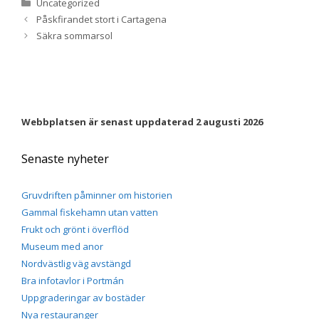
Kategorier
beteende när du
Uncategorized
surfar ökar du
Påskfirandet stort i Cartagena
chansen att få se
Säkra sommarsol
personligt
anpassat innehåll
och erbjudanden.
Webbplatsen är senast uppdaterad 2 augusti 2026
Senaste nyheter
Gruvdriften påminner om historien
Gammal fiskehamn utan vatten
Frukt och grönt i överflöd
Museum med anor
Nordvästlig väg avstängd
Bra infotavlor i Portmán
Uppgraderingar av bostäder
Nya restauranger