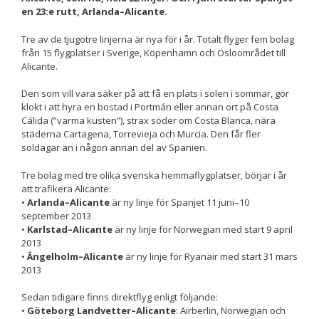
en 23:e rutt, Arlanda–Alicante.
Nödvändiga
Dessa kakor
Tre av de tjugotre linjerna är nya för i år. Totalt flyger fem bolag
går inte att
från 15 flygplatser i Sverige, Köpenhamn och Osloområdet till
välja bort. De
Alicante.
behövs för att
hemsidan
Den som vill vara säker på att få en plats i solen i sommar, gör
över huvud
klokt i att hyra en bostad i Portmán eller annan ort på Costa
taget ska
Cálida (”varma kusten”), strax söder om Costa Blanca, nära
fungera.
städerna Cartagena, Torrevieja och Murcia. Den får fler
soldagar än i någon annan del av Spanien.
Statistik
Tre bolag med tre olika svenska hemmaflygplatser, börjar i år
För att vi ska
att trafikera Alicante:
kunna
•
Arlanda–Alicante
är ny linje för Spanjet 11 juni–10
förbättra
september 2013
hemsidans
•
Karlstad–Alicante
är ny linje för Norwegian med start 9 april
funktionalitet
2013
och
•
Ängelholm–Alicante
är ny linje för Ryanair med start 31 mars
uppbyggnad,
2013
baserat på
hur
Sedan tidigare finns direktflyg enligt följande:
hemsidan
•
Göteborg Landvetter–Alicante
: Airberlin, Norwegian och
används.