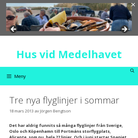
×
Hoppa
till
innehåll
Hus vid Medelhavet
Meny
Tre nya flyglinjer i sommar
18 mars 2013
av
Jörgen Bengtson
Det har aldrig funnits så många flyglinjer från Sverige,
Oslo och Köpenhamn till Portmáns storflygplats,
Alicante, som nu, hela 22 linjer. Och i juni startar Spanjet