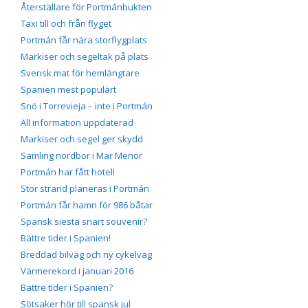
Återställare för Portmánbukten
Taxi till och från flyget
Portmán får nära storflygplats
Markiser och segeltak på plats
Svensk mat för hemlängtare
Spanien mest populärt
Snö i Torrevieja – inte i Portmán
All information uppdaterad
Markiser och segel ger skydd
Samling nordbor i Mar Menor
Portmán har fått hotell
Stor strand planeras i Portmán
Portmán får hamn för 986 båtar
Spansk siesta snart souvenir?
Bättre tider i Spanien!
Breddad bilväg och ny cykelväg
Värmerekord i januari 2016
Bättre tider i Spanien?
Sötsaker hör till spansk jul