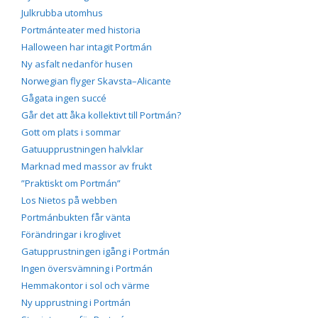
Julkrubba utomhus
Portmánteater med historia
Halloween har intagit Portmán
Ny asfalt nedanför husen
Norwegian flyger Skavsta–Alicante
Gågata ingen succé
Går det att åka kollektivt till Portmán?
Gott om plats i sommar
Gatuupprustningen halvklar
Marknad med massor av frukt
”Praktiskt om Portmán”
Los Nietos på webben
Portmánbukten får vänta
Förändringar i kroglivet
Gatupprustningen igång i Portmán
Ingen översvämning i Portmán
Hemmakontor i sol och värme
Ny upprustning i Portmán